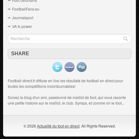
Foot Girondins
FootballFans.eu
Journalsport
VA fc power
SHARE
Football-direct.fr diffuse en live les résultats de
football en direct
pour
toutes les compétitions incontournables!
Suivez le blog d'un ami, passionné de
maillot de foot
, qui vous raconte
une petite histoire sur le maillot, le club. Sympa, et comme on le foot...
© 2026
Actualité du foot en direct
. All Rights Reserved.