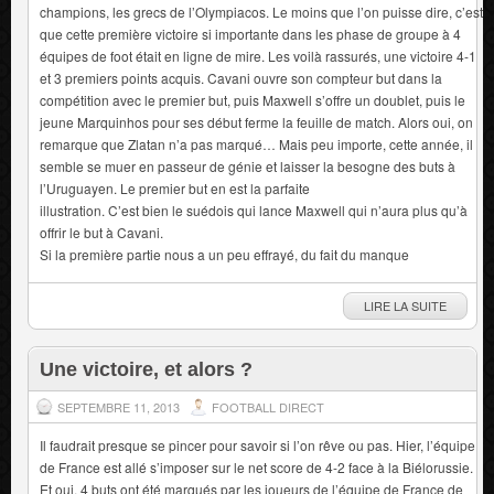
champions, les grecs de l’Olympiacos. Le moins que l’on puisse dire, c’est
que cette première victoire si importante dans les phase de groupe à 4
équipes de foot était en ligne de mire. Les voilà rassurés, une victoire 4-1
et 3 premiers points acquis. Cavani ouvre son compteur but dans la
compétition avec le premier but, puis Maxwell s’offre un doublet, puis le
jeune Marquinhos pour ses début ferme la feuille de match. Alors oui, on
remarque que Zlatan n’a pas marqué… Mais peu importe, cette année, il
semble se muer en passeur de génie et laisser la besogne des buts à
l’Uruguayen. Le premier but en est la parfaite
illustration. C’est bien le suédois qui lance Maxwell qui n’aura plus qu’à
offrir le but à Cavani.
Si la première partie nous a un peu effrayé, du fait du manque
LIRE LA SUITE
Une victoire, et alors ?
SEPTEMBRE 11, 2013
FOOTBALL DIRECT
Il faudrait presque se pincer pour savoir si l’on rêve ou pas. Hier, l’équipe
de France est allé s’imposer sur le net score de 4-2 face à la Biélorussie.
Et oui, 4 buts ont été marqués par les joueurs de l’équipe de France de