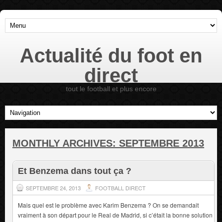
Actualité du foot en
direct
tout le football et plus encore
MONTHLY ARCHIVES:
SEPTEMBRE 2013
Et Benzema dans tout ça ?
SEPTEMBRE 24, 2013
FOOTBALL DIRECT
Mais quel est le problème avec Karim Benzema ? On se demandait
vraiment à son départ pour le Real de Madrid, si c’était la bonne solution