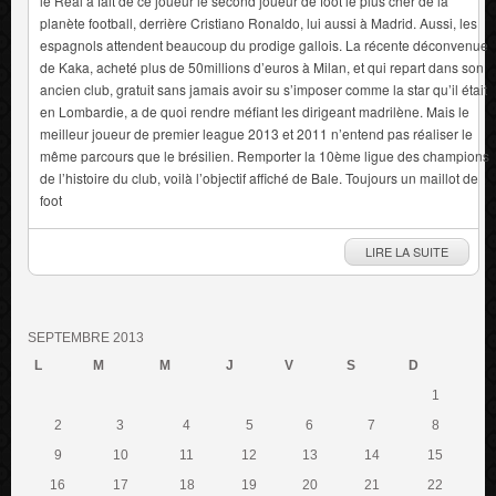
le Real a fait de ce joueur le second joueur de foot le plus cher de la
planète football, derrière Cristiano Ronaldo, lui aussi à Madrid. Aussi, les
espagnols attendent beaucoup du prodige gallois. La récente déconvenue
de Kaka, acheté plus de 50millions d’euros à Milan, et qui repart dans son
ancien club, gratuit sans jamais avoir su s’imposer comme la star qu’il était
en Lombardie, a de quoi rendre méfiant les dirigeant madrilène. Mais le
meilleur joueur de premier league 2013 et 2011 n’entend pas réaliser le
même parcours que le brésilien. Remporter la 10ème ligue des champions
de l’histoire du club, voilà l’objectif affiché de Bale. Toujours un maillot de
foot
LIRE LA SUITE
SEPTEMBRE 2013
L
M
M
J
V
S
D
1
2
3
4
5
6
7
8
9
10
11
12
13
14
15
16
17
18
19
20
21
22