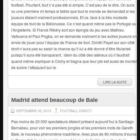
football. Pourtant, tout n’a pas été si simple. C’est peu de le dire. On aura
vu une première mi temps si faible que tout le monde se demandait si les
joueurs étaient vraiment professionnels. Et ce, face à la très modeste
équipe de foot de la Biélorussie. Ce n’est quand même pas le Portugal ou
l’Angleterre. Si Franck Ribéry sort son épingle du jeu avec Mathieu
Valbuena et Paul Pogba, on se demande vraiment si les autres joueurs ont
envie de jouer pour l’équipe de France de foot. Dimitri Payet sur son côté
droit n’aura pas su saisir la chance qu’il lui a été donné d’être titularisé
puisqu’il aura été transparant. idem du côté des latéraux où il faudrait
quand même expliquer à Clichy et Sagna que leur job est aussi de monter,
de suivre l’attaquant sur le
LIRE LA SUITE
Madrid attend beaucoup de Bale
SEPTEMBRE 02, 2013
FOOTBALL DIRECT
Pas moins de 20 000 spectateurs étaient présent aujourd’hui à Santiago
Bernabeu, pour voir les premiers jongles et les premiers mots de Gareth
Bale, le nouveau phénomène madrilène. Avec plus de 90 millions d’euros,