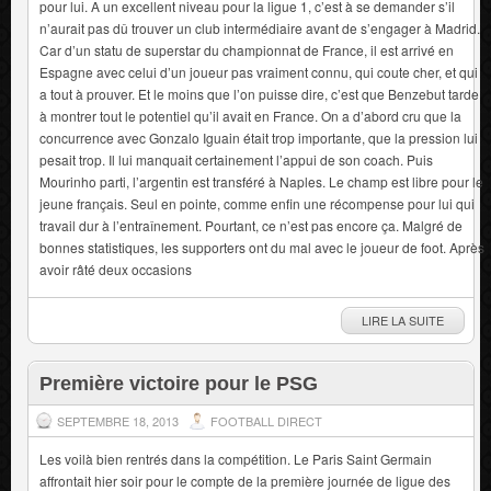
pour lui. A un excellent niveau pour la ligue 1, c’est à se demander s’il
n’aurait pas dû trouver un club intermédiaire avant de s’engager à Madrid.
Car d’un statu de superstar du championnat de France, il est arrivé en
Espagne avec celui d’un joueur pas vraiment connu, qui coute cher, et qui
a tout à prouver. Et le moins que l’on puisse dire, c’est que Benzebut tarde
à montrer tout le potentiel qu’il avait en France. On a d’abord cru que la
concurrence avec Gonzalo Iguain était trop importante, que la pression lui
pesait trop. Il lui manquait certainement l’appui de son coach. Puis
Mourinho parti, l’argentin est transféré à Naples. Le champ est libre pour le
jeune français. Seul en pointe, comme enfin une récompense pour lui qui
travail dur à l’entraînement. Pourtant, ce n’est pas encore ça. Malgré de
bonnes statistiques, les supporters ont du mal avec le joueur de foot. Après
avoir râté deux occasions
LIRE LA SUITE
Première victoire pour le PSG
SEPTEMBRE 18, 2013
FOOTBALL DIRECT
Les voilà bien rentrés dans la compétition. Le Paris Saint Germain
affrontait hier soir pour le compte de la première journée de ligue des