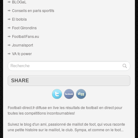
BLOGaL
Conseils en paris sportifs
El botola
Foot Girondins
FootballFans.eu
Journalsport
VA fc power
SHARE
Football-direct.fr diffuse en live les résultats de
football en direct
pour
toutes les compétitions incontournables!
Suivez le blog d'un ami, passionné de
maillot de foot
, qui vous raconte
une petite histoire sur le maillot, le club. Sympa, et comme on le foot...