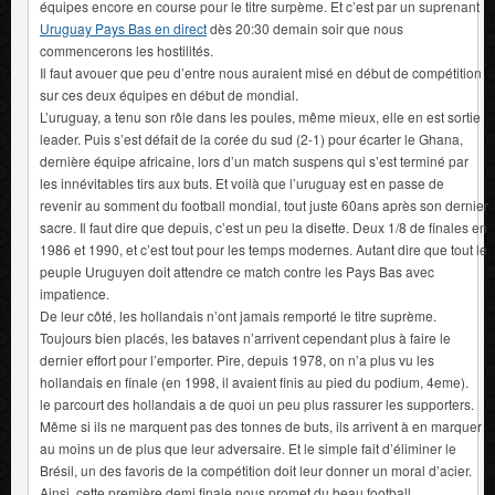
équipes encore en course pour le titre surpème. Et c’est par un suprenant
Uruguay Pays Bas en direct
dès 20:30 demain soir que nous
commencerons les hostilités.
Il faut avouer que peu d’entre nous auraient misé en début de compétition
sur ces deux équipes en début de mondial.
L’uruguay, a tenu son rôle dans les poules, même mieux, elle en est sortie
leader. Puis s’est défait de la corée du sud (2-1) pour écarter le Ghana,
dernière équipe africaine, lors d’un match suspens qui s’est terminé par
les innévitables tirs aux buts. Et voilà que l’uruguay est en passe de
revenir au somment du football mondial, tout juste 60ans après son dernier
sacre. Il faut dire que depuis, c’est un peu la disette. Deux 1/8 de finales en
1986 et 1990, et c’est tout pour les temps modernes. Autant dire que tout le
peuple Uruguyen doit attendre ce match contre les Pays Bas avec
impatience.
De leur côté, les hollandais n’ont jamais remporté le titre suprème.
Toujours bien placés, les bataves n’arrivent cependant plus à faire le
dernier effort pour l’emporter. Pire, depuis 1978, on n’a plus vu les
hollandais en finale (en 1998, il avaient finis au pied du podium, 4eme).
le parcourt des hollandais a de quoi un peu plus rassurer les supporters.
Même si ils ne marquent pas des tonnes de buts, ils arrivent à en marquer
au moins un de plus que leur adversaire. Et le simple fait d’éliminer le
Brésil, un des favoris de la compétition doit leur donner un moral d’acier.
Ainsi, cette première demi finale nous promet du beau football.