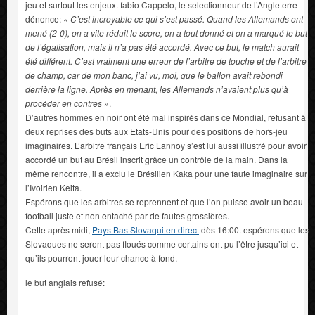
jeu et surtout les enjeux. fabio Cappelo, le selectionneur de l’Angleterre
dénonce:
« C’est incroyable ce qui s’est passé. Quand les Allemands ont
mené (2-0), on a vite réduit le score, on a tout donné et on a marqué le but
de l’égalisation, mais il n’a pas été accordé. Avec ce but, le match aurait
été différent. C’est vraiment une erreur de l’arbitre de touche et de l’arbitre
de champ, car de mon banc, j’ai vu, moi, que le ballon avait rebondi
derrière la ligne. Après en menant, les Allemands n’avaient plus qu’à
procéder en contres »
.
D’autres hommes en noir ont été mal inspirés dans ce Mondial, refusant à
deux reprises des buts aux Etats-Unis pour des positions de hors-jeu
imaginaires. L’arbitre français Eric Lannoy s’est lui aussi illustré pour avoir
accordé un but au Brésil inscrit grâce un contrôle de la main. Dans la
même rencontre, il a exclu le Brésilien Kaka pour une faute imaginaire sur
l’Ivoirien Keita.
Espérons que les arbitres se reprennent et que l’on puisse avoir un beau
football juste et non entaché par de fautes grossières.
Cette après midi,
Pays Bas Slovaqui en direct
dès 16:00. espérons que les
Slovaques ne seront pas floués comme certains ont pu l’être jusqu’ici et
qu’ils pourront jouer leur chance à fond.
le but anglais refusé: