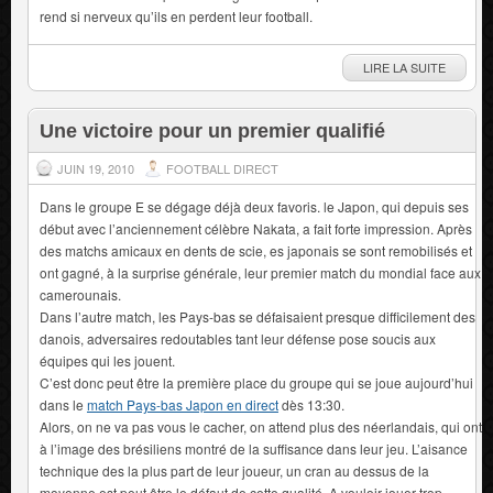
rend si nerveux qu’ils en perdent leur football.
LIRE LA SUITE
Une victoire pour un premier qualifié
JUIN 19, 2010
FOOTBALL DIRECT
Dans le groupe E se dégage déjà deux favoris. le Japon, qui depuis ses
début avec l’anciennement célèbre Nakata, a fait forte impression. Après
des matchs amicaux en dents de scie, es japonais se sont remobilisés et
ont gagné, à la surprise générale, leur premier match du mondial face aux
camerounais.
Dans l’autre match, les Pays-bas se défaisaient presque difficilement des
danois, adversaires redoutables tant leur défense pose soucis aux
équipes qui les jouent.
C’est donc peut être la première place du groupe qui se joue aujourd’hui
dans le
match Pays-bas Japon en direct
dès 13:30.
Alors, on ne va pas vous le cacher, on attend plus des néerlandais, qui ont
à l’image des brésiliens montré de la suffisance dans leur jeu. L’aisance
technique des la plus part de leur joueur, un cran au dessus de la
moyenne est peut être le défaut de cette qualité. A vouloir jouer trop