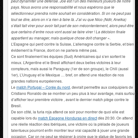
peut dynamiter une défense. Joe est l’un des meilleurs joueurs de notre
pays. Nous avons une responsabilité et nous espérons que le
sélectionneur prendra notre souhait en considération. Si on ne peut pas
tout se dire, alors on n’a rien à faire là. J’ai vu que Nico (Ndlr, Anelka)
s’était fait virer pour avoir fait part de son mécontentement, alors peut-être
que certains d’entre nous vont aussi se faire virer ! La décision finale
appartient au manager, mais quelque chose doit changer ».
L’Espagne qui perd contre la Suisse, L’allemagne contre la Serbie, et bien
évidement la France, dont on ne parlera même pas.
Ce sont finalement les équipes (Sud) Américaines qui s’en sortent le
mieux. L’Argentine et le Bresil affichant deux belles victoires à leur
compteurs, mais aussi le Paraguay (1er de son groupe), le Chili (aussi
1er), L’Uruguay et le Mexique … bref, on attend une réaction de nos
grandes nations européennes.
Le
match Portugal – Corée du nord
, devrait permettre aux coéquipiers de
Cristiano Ronaldo de se montrer un peu plus à leur avantage, mais surtout
d’afficher leur première victoire , avant le dernier match piège contre le
Bresil.
De son côté, la furia roja attend ce soir pour montrer de quoi elle est
capable lors du
match Espagne Honduras en direct
dès 20:30. On attend
une réelle réaction des ibériques, une victoire où la pléiade de joueurs
talentueux pourront enfin montrer leur vrai capacité à jouer une grande
occasion. Car on ne peut se résigner à croire que le statue de favoris les