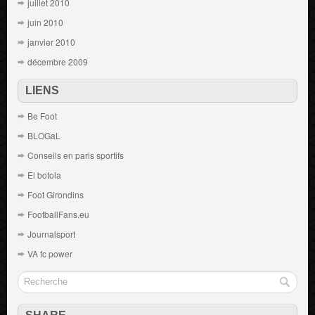
juillet 2010
juin 2010
janvier 2010
décembre 2009
LIENS
Be Foot
BLOGaL
Conseils en paris sportifs
El botola
Foot Girondins
FootballFans.eu
Journalsport
VA fc power