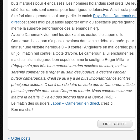
buts marqués pour 4 encaissés. Les hommes holandais sont prêts. De leur
côté, les danois sont connus pour leur rigueurs défensive. Aussi, cela peut
être fort alamo pendant tout une partie. le match
Pays-Bas – Danemark en
direct
cet après midi peut aussi apporter enfin du spectacle (après quand
même la superbe performance des allemands hier).
Avec le Danemark viennent les deux autres ousider: le Japon et le
Cameroun. Le Japon n’a pas convaincu dans en ce début d’année, pour
finir sur une victoire héroîque 3 – 0 contre l’Angleterre en mai dernier, puis
un joli match nul contre la Côte d’Ivoire. Le cameroun a lui enchainer les
matchs nuls mais garde bon espoir comme le souligne Roger Milla:
»
L’équipe n’a pas très bien marché lors des matches amicaux, mais la
sérénité commence à régner au sein des joueurs, a déclaré l’ancien
buteur camerounais. C’est ce qu’il y a de plus important car ce sont les
principaux acteurs. C’est à eux de faire en sorte que le Cameroun aille le
plus loin possible dans cette Coupe du monde. Nous comptons sur eux.
Malgré la défaite, il y a eu des progrès face à la Serbie (4-3). «
Le match des ousiders
Japon – Cameroun en direct
, c’est ici.
Bon matchs !
LIRE LA SUITE
«
Older posts