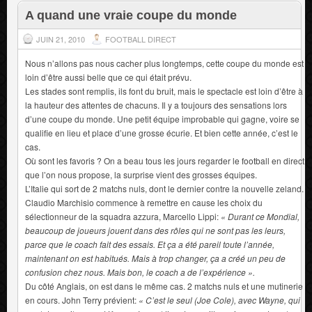
A quand une vraie coupe du monde
JUIN 21, 2010
FOOTBALL DIRECT
Nous n’allons pas nous cacher plus longtemps, cette coupe du monde est
loin d’être aussi belle que ce qui était prévu.
Les stades sont remplis, ils font du bruit, mais le spectacle est loin d’être à
la hauteur des attentes de chacuns. Il y a toujours des sensations lors
d’une coupe du monde. Une petit équipe improbable qui gagne, voire se
qualifie en lieu et place d’une grosse écurie. Et bien cette année, c’est le
cas.
Où sont les favoris ? On a beau tous les jours regarder le football en direct
que l’on nous propose, la surprise vient des grosses équipes.
L’Italie qui sort de 2 matchs nuls, dont le dernier contre la nouvelle zeland.
Claudio Marchisio commence à remettre en cause les choix du
sélectionneur de la squadra azzura, Marcello Lippi:
« Durant ce Mondial,
beaucoup de joueurs jouent dans des rôles qui ne sont pas les leurs,
parce que le coach fait des essais. Et ça a été pareil toute l’année,
maintenant on est habitués. Mais à trop changer, ça a créé un peu de
confusion chez nous. Mais bon, le coach a de l’expérience ».
Du côté Anglais, on est dans le même cas. 2 matchs nuls et une mutinerie
en cours. John Terry prévient:
« C’est le seul (Joe Cole), avec Wayne, qui