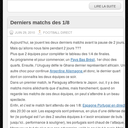
LIRE LA SUITE
Derniers matchs des 1/8
JUIN 29, 2010
FOOTBALL DIRECT
Aujourd’hui, se jouent les deux derniers matchs avant la pause de 2 jours.
Mais qu’allons nous faire pendant 2 jours ???
Plus que 2 équipes pour compléter le tableau des 1/4 de finales.
Au programme et pour commencer, un
Pays Bas Brésil
, 1er choc des
quarts. Ensuite, l’Uruguay défie le Ghana dernier représentant africain. Un
autre choc pour continue
Argentine Allemagne
et donc, le dernier quart
dont on connaîtra les deux équipes ce soir.
Dans un premier match, le Paraguay affrontera le Japon. oui, il y a des
matchs moins alléchants que d’autres, mais franchement, quand on
regarde les matchs de ces deux équipes, on peut s’attendre à un beau
spectacle.
Enfin, et c’est le match tant attendu de ces 1/8:
Espagne Portugal en direct
dès 20:30 ce soir. Les espagnols sont prévenus, en plus d’une défense de
fer (le portugal est l’un des 2 seulles équipes à n’avoir encaisser de buts
jusqu’ici.. performance à souligner), les portugais sont chaud de l’attaque.
Marquer un but de plus que son adversaire, voilà le seul but à avoir. Mais