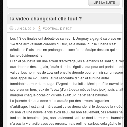
LIRE LA SUITE
la video changerait elle tout ?
JUIN 28, 2010
FOOTBALL DIRECT
Les 1/8 de finales ont débuté ce samedi. L’Uruguay a gagné sa place en
1/4 face aux vaillants coréens du sud, et le même jour, le Ghana s’est
défait des Etats -unis en prolongation face à une équipe des usa qui ne
lache décidement rien.
Hier, et peut être sur une erreur d’arbitrage, les allemands se sont qualifiés
aux dépents des anglais, floués d’un but égalisateur pourtant parfaitement
valide. Les hommes de Low ont ensuite déroulé pour en finir sur un score
sans appel de 4-1. Dans l’autre rencontre d’hier, et sur une autre
formidable erreur d’arbitrage, l’Argentine battait le Mexique. Elle ouvrait le
score sur un hors jeux de Tevez (d’un à deux mètres hors jeux), puis allait
marquer chaque occasion qu’elle avait: 3-1 net et sans bavures.
La journée d’hier a donc été marquée par des erreurs flagrantes
d’arbitrage. Il est ainsi intéressant de se demander si le débat de la vidéo
ou non va une nouvelle fois avoir lieu. Car non seulement, ces erreurs ne
font pas la beauté du jeu, non seulement l’arbitre dont l’erreur est humaine
n’a pas la vie facile avec ces erreurs, mais enfin et surtout, cela gâche le