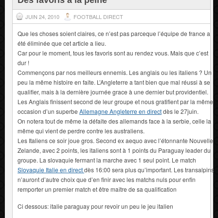
JUIN 24, 2010
FOOTBALL DIRECT
Que les choses soient claires, ce n’est pas parceque l’équipe de france a
été éliminée que cet article a lieu.
Car pour le moment, tous les favoris sont au rendez vous. Mais que c’est
dur !
Commençons par nos meilleurs ennemis. Les anglais ou les italiens ? Un
peu la même histoire en faite. L’Angleterre a tant bien que mal réussi à se
qualifier, mais à la dernière journée grace à une dernier but providentiel.
Les Anglais finissent second de leur groupe et nous gratifient par la même
occasion d’un superbe
Allemagne Angleterre en direct
dès le 27juin.
On notera tout de même la défaite des allemands face à la serbie, celle la
même qui vient de perdre contre les australiens.
Les Italiens ce soir joue gros. Second ex aequo avec l’étonnante Nouvelle
Zelande, avec 2 points, les italiens sont à 1 points du Paraguay leader du
groupe. La slovaquie fermant la marche avec 1 seul point. Le match
Slovaquie Italie en direct
dès 16:00 sera plus qu’important. Les transalpins
n’auront d’autre choix que d’en finir avec les matchs nuls pour enfin
remporter un premier match et être maître de sa qualification
Ci dessous: italie paraguay pour revoir un peu le jeu italien