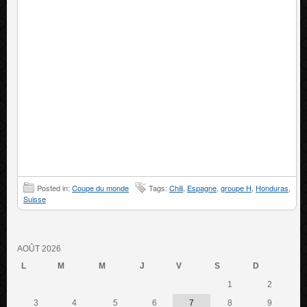
Posted in:
Coupe du monde
Tags:
Chili
,
Espagne
,
groupe H
,
Honduras
,
Suisse
AOÛT 2026
L
M
M
J
V
S
D
1
2
3
4
5
6
7
8
9