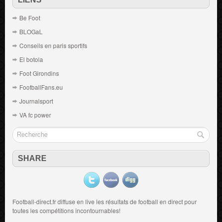
Be Foot
BLOGaL
Conseils en paris sportifs
El botola
Foot Girondins
FootballFans.eu
Journalsport
VA fc power
SHARE
Football-direct.fr diffuse en live les résultats de
football en direct
pour
toutes les compétitions incontournables!