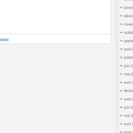
janvi
déce
nove
octob
pagne
sept
août
juille
juin 
mai 
avril
févri
août
juin 
mai 
avril
mars