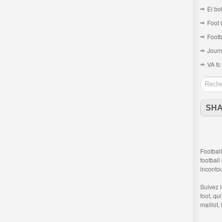
El bo
Foot 
Footb
Journ
VA fc
SH
Football
football
inconto
Suivez 
foot
, qu
maillot,