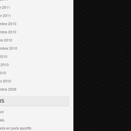
er 2011
er 2011
mbre 2010
mbre 2010
re 2010
embre 2010
 2010
t 2010
2010
er 2010
mbre 2009
NS
ot
GaL
ils en paris sportifs