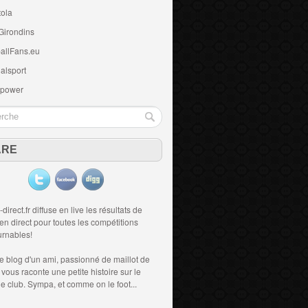
tola
Girondins
allFans.eu
alsport
 power
ARE
-direct.fr diffuse en live les résultats de
 en direct
pour toutes les compétitions
urnables!
le blog d'un ami, passionné de
maillot de
i vous raconte une petite histoire sur le
 le club. Sympa, et comme on le foot...