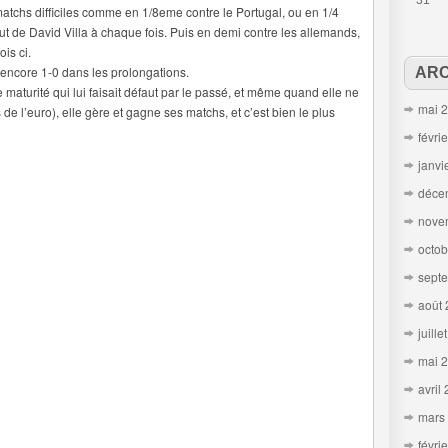
31
 matchs difficiles comme en 1/8eme contre le Portugal, ou en 1/4
but de David Villa à chaque fois. Puis en demi contre les allemands,
ois ci.
, encore 1-0 dans les prolongations.
ARC
aturité qui lui faisait défaut par le passé, et même quand elle ne
mai 
 l’euro), elle gère et gagne ses matchs, et c’est bien le plus
févri
janvi
déce
nove
octob
sept
août
juille
mai 
avril
mars
févri