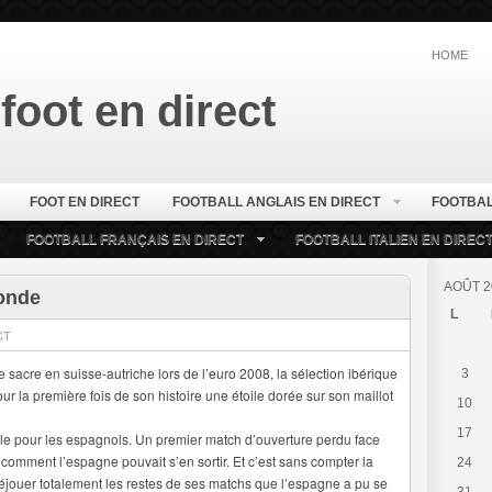
HOME
foot en direct
FOOT EN DIRECT
FOOTBALL ANGLAIS EN DIRECT
FOOTBAL
FOOTBALL FRANÇAIS EN DIRECT
FOOTBALL ITALIEN EN DIREC
AOÛT 2
monde
L
CT
e sacre en suisse-autriche lors de l’euro 2008, la sélection ibérique
3
r la première fois de son histoire une étoile dorée sur son maillot
10
17
ficile pour les espagnols. Un premier match d’ouverture perdu face
omment l’espagne pouvait s’en sortir. Et c’est sans compter la
24
 déjouer totalement les restes de ses matchs que l’espagne a pu se