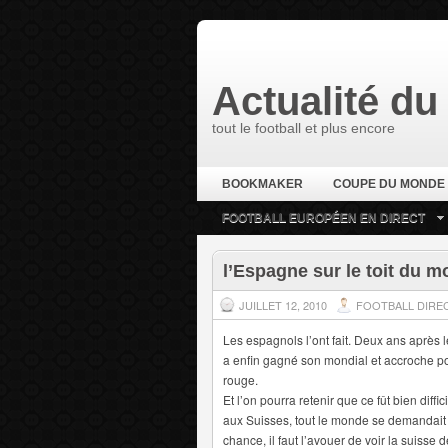
Actualité du 
tout le football et plus encore
BOOKMAKER
COUPE DU MONDE
FOOTBALL EUROPÉEN EN DIRECT
l’Espagne sur le toit du 
JUILLET 12, 2010
FOOTBALL DIRE
Les espagnols l’ont fait. Deux ans après l
a enfin gagné son mondial et accroche pou
rouge.
Et l’on pourra retenir que ce fût bien dif
aux Suisses, tout le monde se demandait c
chance, il faut l’avouer de voir la suisse