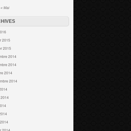
« Mai
HIVES
2016
er 2015
er 2015
mbre 2014
mbre 2014
re 2014
embre 2014
 2014
t 2014
2014
 2014
 2014
er 2014