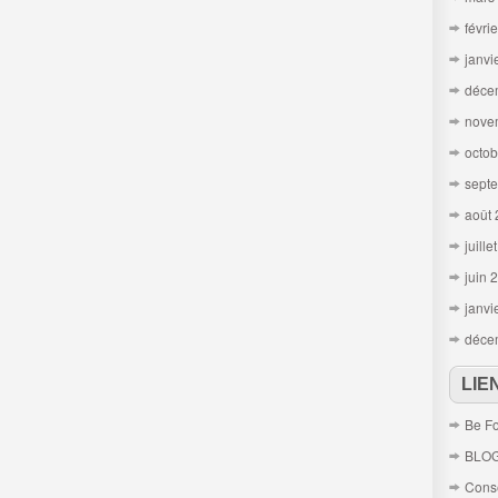
févri
janvi
déce
nove
octob
sept
août
juille
juin 
janvi
déce
LIE
Be Fo
BLO
Conse