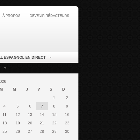
À PROPOS
DEVENIR RÉDACTEURS
L ESPAGNOL EN DIRECT
T
026
M
M
J
V
S
D
1
2
4
5
6
7
8
9
11
12
13
14
15
16
18
19
20
21
22
23
25
26
27
28
29
30