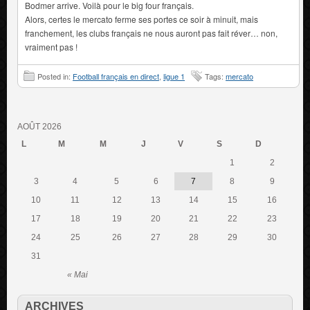
Bodmer arrive. Voilà pour le big four français.
Alors, certes le mercato ferme ses portes ce soir à minuit, mais
franchement, les clubs français ne nous auront pas fait réver… non,
vraiment pas !
Posted in:
Football français en direct
,
ligue 1
Tags:
mercato
AOÛT 2026
L
M
M
J
V
S
D
1
2
3
4
5
6
7
8
9
10
11
12
13
14
15
16
17
18
19
20
21
22
23
24
25
26
27
28
29
30
31
« Mai
ARCHIVES