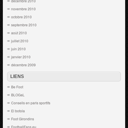
décembre 2010
novembre 2010
octobre 2010
septembre 2010
août 2010
juillet 2010
juin 2010
janvier 2010
décembre 2009
LIENS
Be Foot
BLOGaL
Conseils en paris sportifs
El botola
Foot Girondins
FootballFans.eu