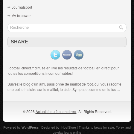
Journalsport
VA fc power
SHARE
Football-direct.fr diffuse en live les résultats de
football en direct
pour
toutes les compétitions incontournables!
Suivez le blog d'un ami, passionné de
maillot de foot
, qui vous raconte
une petite histoire sur le maillot, le club. Sympa, et comme on le foot...
© 2026
Actualité du foot en direct
. All Rights Reserved.
Powered by
| Designed by:
HostStore
| Thanks to
beats for sale
,
Forex
and
WordPress
payday loans online