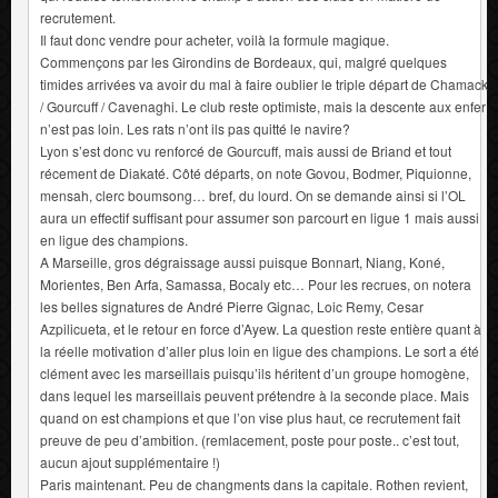
recrutement.
Il faut donc vendre pour acheter, voilà la formule magique.
Commençons par les Girondins de Bordeaux, qui, malgré quelques
timides arrivées va avoir du mal à faire oublier le triple départ de Chamack
/ Gourcuff / Cavenaghi. Le club reste optimiste, mais la descente aux enfer
n’est pas loin. Les rats n’ont ils pas quitté le navire?
Lyon s’est donc vu renforcé de Gourcuff, mais aussi de Briand et tout
récement de Diakaté. Côté départs, on note Govou, Bodmer, Piquionne,
mensah, clerc boumsong… bref, du lourd. On se demande ainsi si l’OL
aura un effectif suffisant pour assumer son parcourt en ligue 1 mais aussi
en ligue des champions.
A Marseille, gros dégraissage aussi puisque Bonnart, Niang, Koné,
Morientes, Ben Arfa, Samassa, Bocaly etc… Pour les recrues, on notera
les belles signatures de André Pierre Gignac, Loic Remy, Cesar
Azpilicueta, et le retour en force d’Ayew. La question reste entière quant à
la réelle motivation d’aller plus loin en ligue des champions. Le sort a été
clément avec les marseillais puisqu’ils héritent d’un groupe homogène,
dans lequel les marseillais peuvent prétendre à la seconde place. Mais
quand on est champions et que l’on vise plus haut, ce recrutement fait
preuve de peu d’ambition. (remlacement, poste pour poste.. c’est tout,
aucun ajout supplémentaire !)
Paris maintenant. Peu de changments dans la capitale. Rothen revient,