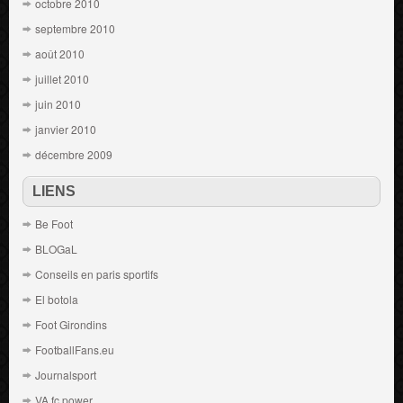
octobre 2010
septembre 2010
août 2010
juillet 2010
juin 2010
janvier 2010
décembre 2009
LIENS
Be Foot
BLOGaL
Conseils en paris sportifs
El botola
Foot Girondins
FootballFans.eu
Journalsport
VA fc power