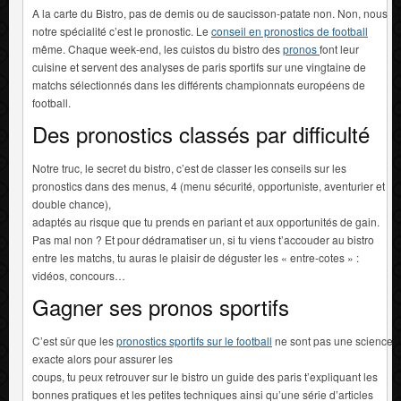
A la carte du Bistro, pas de demis ou de saucisson-patate non. Non, nous
notre spécialité c’est le pronostic. Le
conseil en pronostics de football
même. Chaque week-end, les cuistos du bistro des
pronos
font leur
cuisine et servent des analyses de paris sportifs sur une vingtaine de
matchs sélectionnés dans les différents championnats européens de
football.
Des pronostics classés par difficulté
Notre truc, le secret du bistro, c’est de classer les conseils sur les
pronostics dans des menus, 4 (menu sécurité, opportuniste, aventurier et
double chance),
adaptés au risque que tu prends en pariant et aux opportunités de gain.
Pas mal non ? Et pour dédramatiser un, si tu viens t’accouder au bistro
entre les matchs, tu auras le plaisir de déguster les « entre-cotes » :
vidéos, concours…
Gagner ses pronos sportifs
C’est sûr que les
pronostics sportifs sur le football
ne sont pas une science
exacte alors pour assurer les
coups, tu peux retrouver sur le bistro un guide des paris t’expliquant les
bonnes pratiques et les petites techniques ainsi qu’une série d’articles