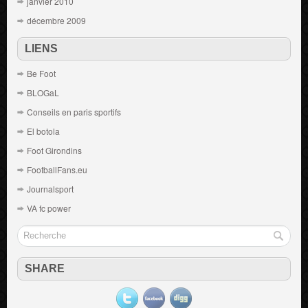
janvier 2010
décembre 2009
LIENS
Be Foot
BLOGaL
Conseils en paris sportifs
El botola
Foot Girondins
FootballFans.eu
Journalsport
VA fc power
SHARE