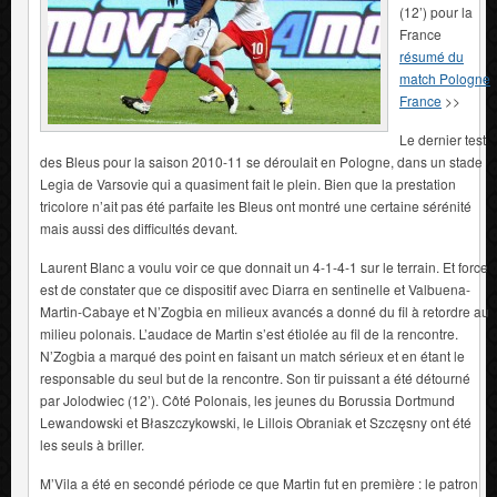
(12’) pour la
France
résumé du
match Pologne
France
>>
Le dernier test
des Bleus pour la saison 2010-11 se déroulait en Pologne, dans un stade
Legia de Varsovie qui a quasiment fait le plein. Bien que la prestation
tricolore n’ait pas été parfaite les Bleus ont montré une certaine sérénité
mais aussi des difficultés devant.
Laurent Blanc a voulu voir ce que donnait un 4-1-4-1 sur le terrain. Et force
est de constater que ce dispositif avec Diarra en sentinelle et Valbuena-
Martin-Cabaye et N’Zogbia en milieux avancés a donné du fil à retordre au
milieu polonais. L’audace de Martin s’est étiolée au fil de la rencontre.
N’Zogbia a marqué des point en faisant un match sérieux et en étant le
responsable du seul but de la rencontre. Son tir puissant a été détourné
par Jolodwiec (12’). Côté Polonais, les jeunes du Borussia Dortmund
Lewandowski
et Błaszczykowski, le Lillois Obraniak et Szczęsny ont été
les seuls à briller.
M’Vila a été en secondé période ce que Martin fut en première : le patron