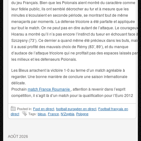
du jeu Français. Bien que les Polonais aient montré du caractère comme
leur fidèle public, ils ont semblé décrocher au fur et à mesure que les
minutes s’écoulaient en seconde période, se montrant tout de même
menaçants par moments. La défense tricolore a été parfaite et appliquée
sur tout le match. On ne peut pas en dire autant de l’attaque. Le courageux
Hoarau a montré qu’il n’a pas encore l’instinct du tueur en échouant face à
Szczęsny (73’). Ce dernier a quand même été précieux dans les buts, mais
il a aussi profité des mauvais choix de Rémy (83’, 89’), et du manque
d’audace de l’attaque tricolore qui ne profitait pas des espaces laissés par
les milieux et les défenseurs Polonais.
Les Bleus arrachent la victoire 1-0 au terme d’un match agréable à
regarder. Une bonne manière de conclure une saison internationale
délicate.
Prochain
match France Roumanie
, attention à revenir dans l’esprit
compétition, il s’agit là d’un match pour la qualification pour l’Euro 2012
Posted in:
Foot en direct
,
football européen en direct
,
Football français en
direct
Tags:
bleus
,
France
,
N'Zogbia
,
Pologne
AOÛT 2026