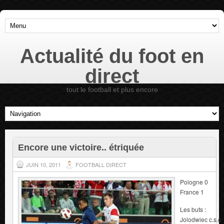
Actualité du foot en
direct
tout le football et plus encore
Encore une victoire.. étriquée
JUIN 10, 2011
FOOTBALL DIRECT
Pologne 0
France 1
Les buts :
Jolodwiec c.s.c