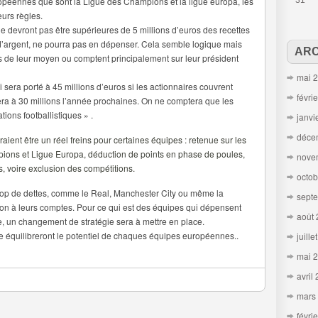
opéennes que sont la Ligue des Champions et la ligue europa, les
31
eurs règles.
 devront pas être supérieures de 5 millions d’euros des recettes
 d’argent, ne pourra pas en dépenser. Cela semble logique mais
ARC
 de leur moyen ou comptent principalement sur leur président
mai 
 sera porté à 45 millions d’euros si les actionnaires couvrent
févri
era à 30 millions l’année prochaines. On ne comptera que les
tions footballistiques » .
janvi
déce
ient être un réel freins pour certaines équipes : retenue sur les
pions et Ligue Europa, déduction de points en phase de poules,
nove
, voire exclusion des compétitions.
octob
 trop de dettes, comme le Real, Manchester City ou même la
sept
ion à leurs comptes. Pour ce qui est des équipes qui dépensent
août
un changement de stratégie sera à mettre en place.
ce équilibreront le potentiel de chaques équipes européennes..
juille
mai 
avril
mars
févri