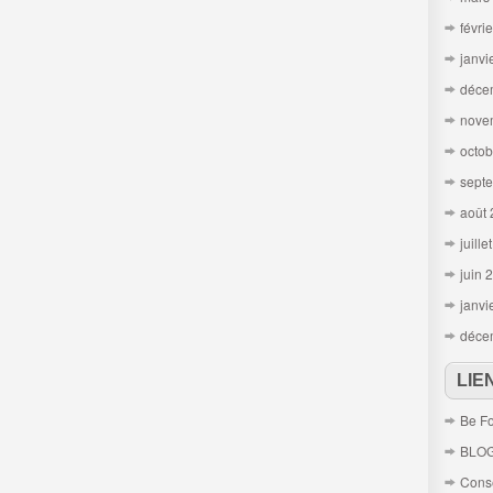
févri
janvi
déce
nove
octob
sept
août
juille
juin 
janvi
déce
LIE
Be Fo
BLO
Conse