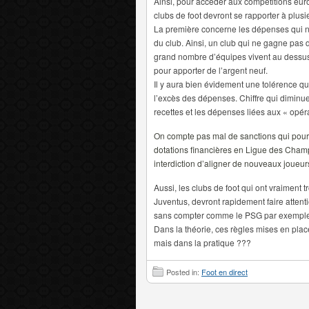
Ainsi, pour accéder aux compétitions eur
clubs de foot devront se rapporter à plusi
La première concerne les dépenses qui ne
du club. Ainsi, un club qui ne gagne pas
grand nombre d’équipes vivent au dessus
pour apporter de l’argent neuf.
Il y aura bien évidement une tolérence qui
l’excès des dépenses. Chiffre qui diminu
recettes et les dépenses liées aux « opéra
On compte pas mal de sanctions qui pourra
dotations financières en Ligue des Cham
interdiction d’aligner
de nouveaux joueurs
Aussi, les clubs de foot qui ont vraiment
Juventus, devront rapidement faire attent
sans compter comme le PSG par exemple, 
Dans la théorie, ces règles mises en pla
mais dans la pratique ???
Posted in:
Foot en direct