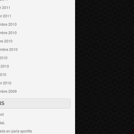
er 2011
er 2011
mbre 2010
mbre 2010
re 2010
embre 2010
 2010
t 2010
2010
er 2010
mbre 2009
NS
ot
GaL
ils en paris sportifs