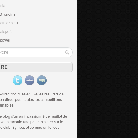
tola
Girondins
allFans.eu
alsport
 power
ARE
-direct.fr diffuse en live les résultats de
 en direct
pour toutes les compétitions
urnables!
le blog d'un ami, passionné de
maillot de
i vous raconte une petite histoire sur le
 le club. Sympa, et comme on le foot...