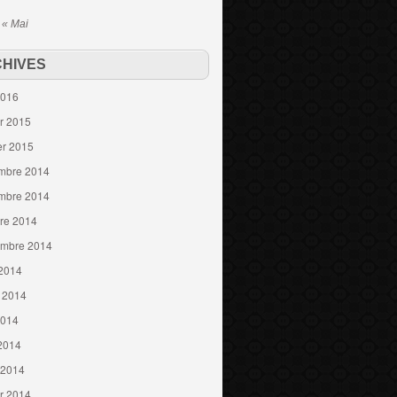
« Mai
HIVES
2016
er 2015
er 2015
mbre 2014
mbre 2014
re 2014
embre 2014
 2014
t 2014
2014
 2014
 2014
er 2014