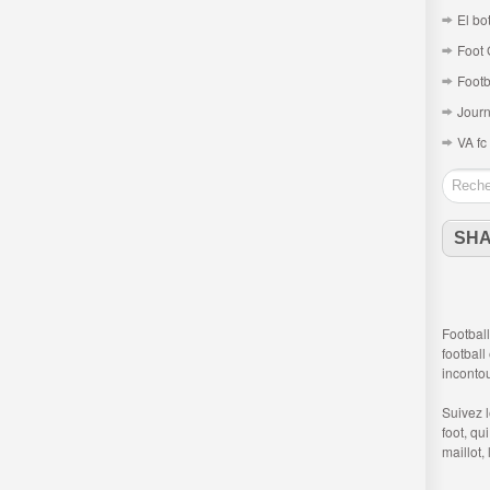
El bo
Foot 
Footb
Journ
VA fc
SH
Football
football
inconto
Suivez 
foot
, qu
maillot,