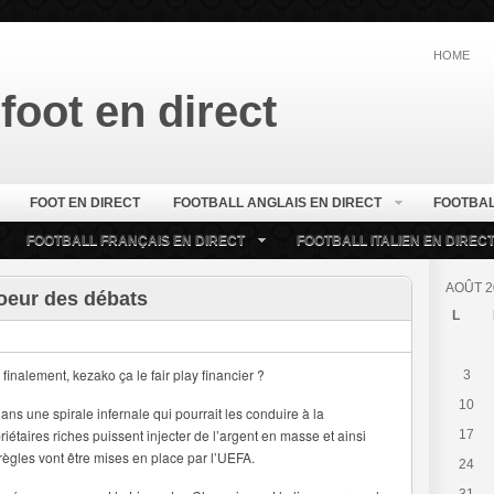
HOME
foot en direct
FOOT EN DIRECT
FOOTBALL ANGLAIS EN DIRECT
FOOTBAL
FOOTBALL FRANÇAIS EN DIRECT
FOOTBALL ITALIEN EN DIREC
AOÛT 2
coeur des débats
L
finalement, kezako ça le fair play financier ?
3
10
dans une spirale infernale qui pourrait les conduire à la
iétaires riches puissent injecter de l’argent en masse et ainsi
17
 règles vont être mises en place par l’UEFA.
24