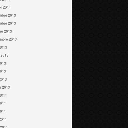
er 2014
mbre 2013
mbre 2013
re 2013
embre 2013
 2013
t 2013
2013
2013
 2013
er 2013
 2011
2011
2011
 2011
 2011