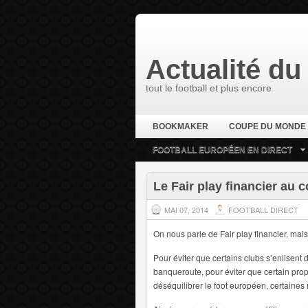
Actualité du 
tout le football et plus encore
BOOKMAKER
COUPE DU MONDE
FOOTBALL EUROPÉEN EN DIRECT
Le Fair play financier au 
MAI 07, 2014
FOOTBALL DIRECT
On nous parle de Fair play financier, mais 
Pour éviter que certains clubs s’enlisent 
banqueroute, pour éviter que certain propr
déséquilibrer le foot européen, certaines