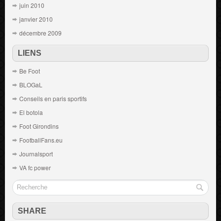
juin 2010
janvier 2010
décembre 2009
LIENS
Be Foot
BLOGaL
Conseils en paris sportifs
El botola
Foot Girondins
FootballFans.eu
Journalsport
VA fc power
SHARE