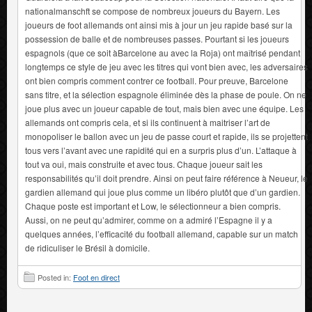
nationalmanschft se compose de nombreux joueurs du Bayern. Les
joueurs de foot allemands ont ainsi mis à jour un jeu rapide basé sur la
possession de balle et de nombreuses passes. Pourtant si les joueurs
espagnols (que ce soit àBarcelone au avec la Roja) ont maîtrisé pendant
longtemps ce style de jeu avec les titres qui vont bien avec, les adversaires
ont bien compris comment contrer ce football. Pour preuve, Barcelone
sans titre, et la sélection espagnole éliminée dès la phase de poule. On ne
joue plus avec un joueur capable de tout, mais bien avec une équipe. Les
allemands ont compris cela, et si ils continuent à maitriser l’art de
monopoliser le ballon avec un jeu de passe court et rapide, ils se projettent
tous vers l’avant avec une rapidité qui en a surpris plus d’un. L’attaque à
tout va oui,
mais construite et avec tous. Chaque joueur sait les
responsabilités qu’il doit prendre. Ainsi on peut faire référence à Neueur, le
gardien allemand qui joue plus comme un libéro plutôt que d’un gardien.
Chaque poste est important et Low, le sélectionneur a bien compris.
Aussi, on ne peut qu’admirer, comme on a admiré l’Espagne il y a
quelques années, l’efficacité du football allemand, capable sur un match
de ridiculiser le Brésil à domicile.
Posted in:
Foot en direct