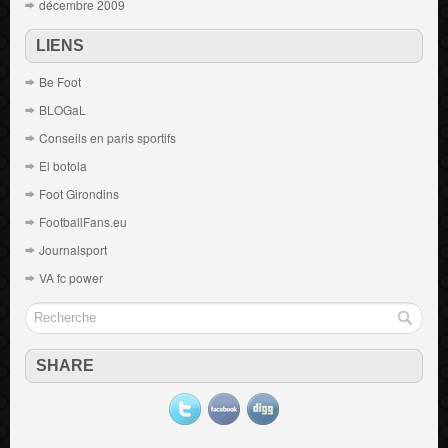
décembre 2009
LIENS
Be Foot
BLOGaL
Conseils en paris sportifs
El botola
Foot Girondins
FootballFans.eu
Journalsport
VA fc power
SHARE