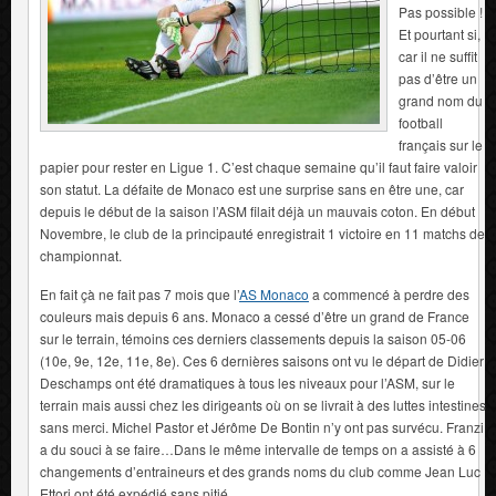
Pas possible !
Et pourtant si,
car il ne suffit
pas d’être un
grand nom du
football
français sur le
papier pour rester en Ligue 1. C’est chaque semaine qu’il faut faire valoir
son statut. La défaite de Monaco est une surprise sans en être une, car
depuis le début de la saison l’ASM filait déjà un mauvais coton. En début
Novembre, le club de la principauté enregistrait 1 victoire en 11 matchs de
championnat.
En fait çà ne fait pas 7 mois que l’
AS Monaco
a commencé à perdre des
couleurs mais depuis 6 ans. Monaco a cessé d’être un grand de France
sur le terrain, témoins ces derniers classements depuis la saison 05-06
(10e, 9e, 12e, 11e, 8e). Ces 6 dernières saisons ont vu le départ de Didier
Deschamps ont été dramatiques à tous les niveaux pour l’ASM, sur le
terrain mais aussi chez les dirigeants où on se livrait à des luttes intestines
sans merci. Michel Pastor et Jérôme De Bontin n’y ont pas survécu. Franzi
a du souci à se faire…Dans le même intervalle de temps on a assisté à 6
changements d’entraineurs et des grands noms du club comme Jean Luc
Ettori ont été expédié sans pitié.