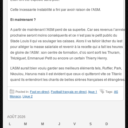
Cette incessante instabilité a fini par avoir raison de l’ASM.
Et maintenant ?
A partir de maintenant l’ASM perd de sa superbe. Car ses revenus l’année
prochaine seront moins conséquents et ce n’est pas le petit public du
Stade Louis II qui va soulager les caisses. Alors il va falloir lâcher du lest
pour alléger la masse salariale et revenir à la recette qui a fait les heures
de gloire de l’ASM : son centre de formation, d’où sont sorti les Thuram,
Trézéguet, Emmanuel Petit ou encore un certain Thierry Henry.
L’ASM aurait bien voulu garder ses meilleurs éléments tels, Ruffier, Park,
Nkoulou, Haruna mais il est évident que ceux-ci quitteront vite ce Titanic
quand ils entendront les chants de belles sirènes françaises et étrangères.
Posted in:
Foot en direct
,
Football français en direct
,
ligue 1
Tags:
AS
Monaco
,
Ligue 2
AOÛT 2026
L
M
M
J
V
S
D