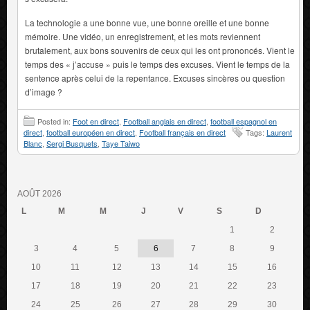
La technologie a une bonne vue, une bonne oreille et une bonne
mémoire. Une vidéo, un enregistrement, et les mots reviennent
brutalement, aux bons souvenirs de ceux qui les ont prononcés. Vient le
temps des « j’accuse » puis le temps des excuses. Vient le temps de la
sentence après celui de la repentance. Excuses sincères ou question
d’image ?
Posted in:
Foot en direct
,
Football anglais en direct
,
football espagnol en
direct
,
football européen en direct
,
Football français en direct
Tags:
Laurent
Blanc
,
Sergi Busquets
,
Taye Taiwo
AOÛT 2026
L
M
M
J
V
S
D
1
2
3
4
5
6
7
8
9
10
11
12
13
14
15
16
17
18
19
20
21
22
23
24
25
26
27
28
29
30