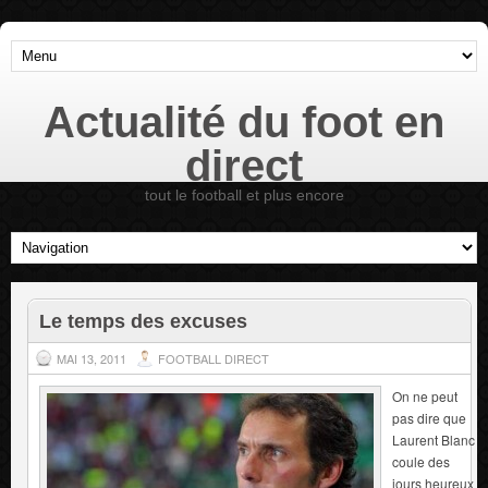
Actualité du foot en
direct
tout le football et plus encore
Le temps des excuses
MAI 13, 2011
FOOTBALL DIRECT
On ne peut
pas dire que
Laurent Blanc
coule des
jours heureux