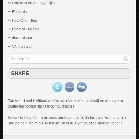
Conseils en paris sportifs
El botola
Foot Girondins
FootballFans.eu
Journalsport
VA fc power
SHARE
Football-direct.fr diffuse en live les résultats de
football en direct
pour
toutes les compétitions incontournables!
Suivez le blog d'un ami, passionné de
maillot de foot
, qui vous raconte
une petite histoire sur le maillot, le club. Sympa, et comme on le foot...