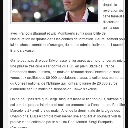
depuis la
révélation de
cette fameuse
discussion
qu’il a eue
avec François Blaquart et Eric Mombaerts sur la possibilité de
l’instauration de quotas dans les centres de formation. Heureusement pour
lui les choses semblent s’arranger, du moins administrativement. Laurent
Blanc s’excuse.
On ne peut pas dire que Taïwo fasse le fier après avoir prononcer au micro
une phrase très crue à l’encontre du PSG en plein Stade de France.
Prononcés dans un micro, les mots ont résonné dans l’enceinte et sont
venus aux oreilles des 80 000 spectateurs et aussi à celles des membres
du Conseil national de l’Ethique qui l’ont sanctionné de 20 000 euros
d’amende et d’un match de suspension. Taïwo s’excuse
On ne peut pas dire que Sergi Busquets fasse le fier non plus, rattrapé qu’il
est par des propos injurieux et racistes prononcés à l’encontre du Brésilien
Marcelo le 27 avril lors du match Aller de la demi finale de la Ligue des
Champions. L’UEFA compte bien mener une enquête et souhaite voir la
preuve vidéo collectée par le staff du Réal Madrid. Sergi Busquets
s’excusera.