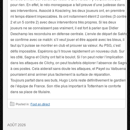
pour rien. En effet, le néo-monegasque a fait preuve d’une justesse dans
ses interventions. Associé à Koscielny, les deux joueurs ont, en première
mi temps étaient impeccables. Ils ont notamment éteint 2 contres (3 contre
2 et un 5 contre 2) avec deux interventions très propres. Si les deux
joueurs ne se connaissent pas vraiment, il est fort à parier que Didier
Deschamp les reconduira en défense centrale. L’envie de départ de Sakho
se confirme avec ce match: s’il veut jouer et être appelé avec les bleus, il
faut qu’il puisse se montrer en club et prouver sa valeur. Au PSG, c’est
défis impossible. Espérons qu’il trouve rapidement
un nouveau club. Sur
les côté, Sagna et Clichy ont fait le boulot. Si l’on peut noter l’implication
dans les attaques de Clichy, on peut toutefois déplorer l’absence de Sagna
à ces postes. Cela aiderait sans doute les attaques, et Payet ou Valbuena
pourraient ainsi animer plus facilement la surface de réparation.
Toujours parfait dans ses buts, Hugo Lloris reste définitivement le gardien
de l’équipe de France. Son rôle plus important à Tottenham le conforte
dans sa place de titulaire.
Posted in:
Foot en direct
AOÛT 2026