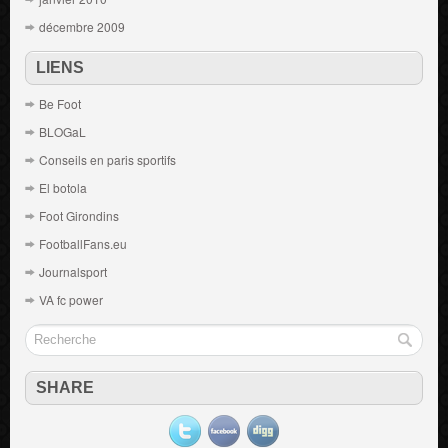
décembre 2009
LIENS
Be Foot
BLOGaL
Conseils en paris sportifs
El botola
Foot Girondins
FootballFans.eu
Journalsport
VA fc power
SHARE