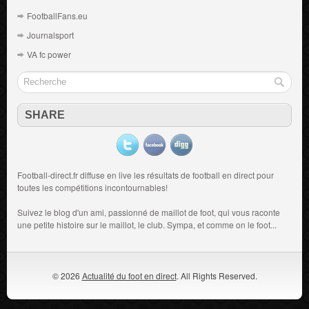
FootballFans.eu
Journalsport
VA fc power
SHARE
Football-direct.fr diffuse en live les résultats de
football en direct
pour
toutes les compétitions incontournables!
Suivez le blog d'un ami, passionné de
maillot de foot
, qui vous raconte
une petite histoire sur le maillot, le club. Sympa, et comme on le foot...
© 2026
Actualité du foot en direct
. All Rights Reserved.