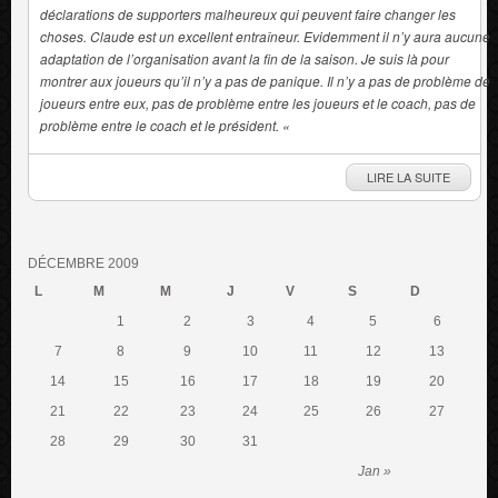
déclarations de supporters malheureux qui peuvent faire changer les
choses. Claude est un excellent entraîneur. Evidemment il n’y aura aucune
adaptation de l’organisation avant la fin de la saison.
Je suis là pour
montrer aux joueurs qu’il n’y a pas de panique. Il n’y a pas de problème de
joueurs entre eux, pas de problème entre les joueurs et le coach, pas de
problème entre le coach et le président.
«
LIRE LA SUITE
DÉCEMBRE 2009
L
M
M
J
V
S
D
1
2
3
4
5
6
7
8
9
10
11
12
13
14
15
16
17
18
19
20
21
22
23
24
25
26
27
28
29
30
31
Jan »