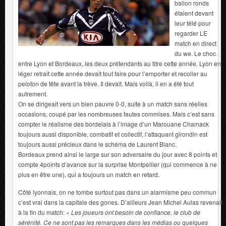
ballon ronds
étaient devant
leur télé pour
regarder LE
match en direct
du we. Le choc
entre Lyon et Bordeaux, les deux prétendants au titre cette année. Lyon en
léger retrait cette année devait tout faire pour l’emporter et recoller au
peloton de tête avant la trève. Il devait. Mais voilà, il en a été tout
autrement.
On se dirigeait vers un bien pauvre 0-0, suite à un match sans réelles
occasions, coupé par les nombreuses fautes commises. Mais c’est sans
compter le réalisme des bordelais à l’image d’un Marouane Chamack
toujours aussi disponible, combatif et collectif, l’attaquant girondin est
toujours aussi précieux dans le schéma de Laurent Blanc.
Bordeaux prend ainsi le large sur son adversaire du jour avec 8 points et
compte 4points d’avance sur la surprise Montpellier (qui commence à ne
plus en être une), qui a toujours un match en retard.
Côté lyonnais, on ne tombe surtout pas dans un alarmisme peu commun
c’est vrai dans la capitale des gones. D’ailleurs Jean Michel Aulas revenait
à la fin du match: «
Les joueurs ont besoin de confiance, le club de
sérénité. Ce ne sont pas les remarques dans les médias ou quelques