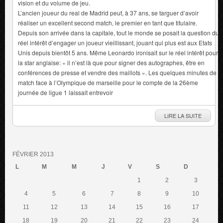
vision et du volume de jeu.
L’ancien joueur du real de Madrid peut, à 37 ans, se targuer d’avoir
réaliser un excellent second match, le premier en tant que titulaire.
Depuis son arrivée dans la capitale, tout le monde se posait la question du
réel intérêt d’engager un joueur vieillissant, jouant qui plus est aux Etats
Unis depuis bientôt 5 ans. Même Leonardo ironisait sur le réel intérêt pour
la star anglaise: « il n’est là que pour signer des autographes, être en
conférences de presse et vendre des maillots ». Les quelques minutes de
match face à l’Olympique de marseille pour le compte de la 26ème
journée de ligue 1 laissait entrevoir
LIRE LA SUITE
FÉVRIER 2013
L
M
M
J
V
S
D
1
2
3
4
5
6
7
8
9
10
11
12
13
14
15
16
17
18
19
20
21
22
23
24