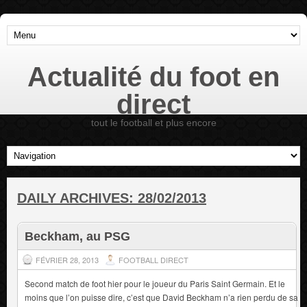
Actualité du foot en
direct
tout le football et plus encore
DAILY ARCHIVES:
28/02/2013
Beckham, au PSG
FÉVRIER 28, 2013
FOOTBALL DIRECT
Second match de foot hier pour le joueur du Paris Saint Germain. Et le
moins que l’on puisse dire, c’est que David Beckham n’a rien perdu de sa