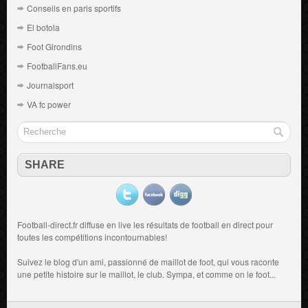
Conseils en paris sportifs
El botola
Foot Girondins
FootballFans.eu
Journalsport
VA fc power
SHARE
Football-direct.fr diffuse en live les résultats de
football en direct
pour
toutes les compétitions incontournables!
Suivez le blog d'un ami, passionné de
maillot de foot
, qui vous raconte
une petite histoire sur le maillot, le club. Sympa, et comme on le foot...