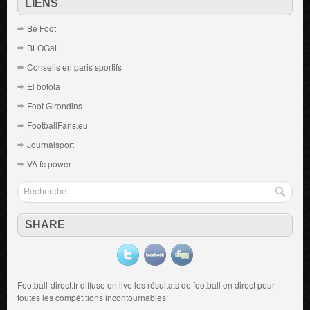
LIENS
Be Foot
BLOGaL
Conseils en paris sportifs
El botola
Foot Girondins
FootballFans.eu
Journalsport
VA fc power
SHARE
Football-direct.fr diffuse en live les résultats de
football en direct
pour
toutes les compétitions incontournables!