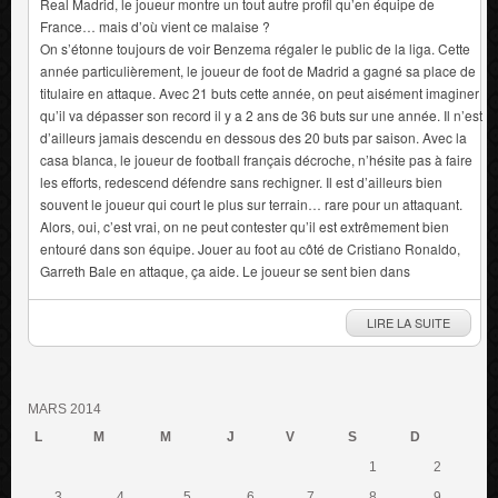
Real Madrid, le joueur montre un tout autre profil qu’en équipe de
France… mais d’où vient ce malaise ?
On s’étonne toujours de voir Benzema régaler le public de la liga. Cette
année particulièrement, le joueur de foot de Madrid a gagné sa place de
titulaire en attaque. Avec 21 buts cette année, on peut aisément imaginer
qu’il va dépasser son record il y a 2 ans de 36 buts sur une année. Il n’est
d’ailleurs jamais descendu en dessous des 20 buts par saison. Avec la
casa blanca, le joueur de football français décroche, n’hésite pas à faire
les efforts, redescend défendre sans rechigner. Il est d’ailleurs bien
souvent le joueur qui court le plus sur terrain… rare pour un attaquant.
Alors, oui, c’est vrai, on ne peut contester qu’il est extrêmement bien
entouré dans son équipe. Jouer au foot au côté de Cristiano Ronaldo,
Garreth Bale en attaque, ça aide. Le joueur se sent bien dans
LIRE LA SUITE
MARS 2014
L
M
M
J
V
S
D
1
2
3
4
5
6
7
8
9