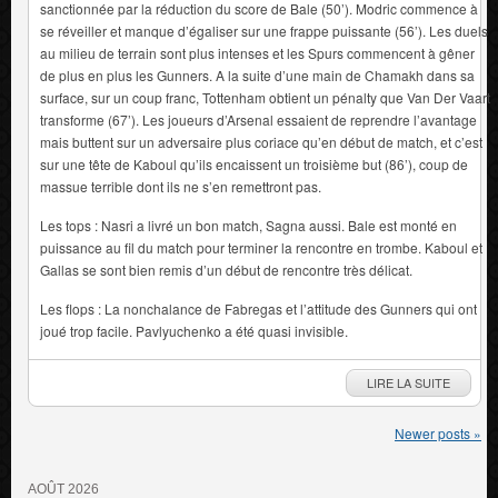
sanctionnée par la réduction du score de Bale (50’). Modric commence à
se réveiller et manque d’égaliser sur une frappe puissante (56’). Les duels
au milieu de terrain sont plus intenses et les Spurs commencent à gêner
de plus en plus les Gunners. A la suite d’une main de Chamakh dans sa
surface, sur un coup franc, Tottenham obtient un pénalty que Van Der Vaart
transforme (67’). Les joueurs d’Arsenal essaient de reprendre l’avantage
mais buttent sur un adversaire plus coriace qu’en début de match, et c’est
sur une tête de Kaboul qu’ils encaissent un troisième but (86’), coup de
massue terrible dont ils ne s’en remettront pas.
Les tops : Nasri a livré un bon match, Sagna aussi. Bale est monté en
puissance au fil du match pour terminer la rencontre en trombe. Kaboul et
Gallas se sont bien remis d’un début de rencontre très délicat.
Les flops : La nonchalance de Fabregas et l’attitude des Gunners qui ont
joué trop facile. Pavlyuchenko a été quasi invisible.
LIRE LA SUITE
Newer posts
»
AOÛT 2026