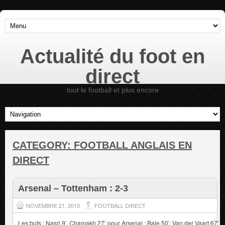
Actualité du foot en
direct
tout le football et plus encore
CATEGORY:
FOOTBALL ANGLAIS EN
DIRECT
Arsenal – Tottenham : 2-3
NOVEMBRE 21, 2010
FOOTBALL DIRECT
Les buts : Nasri 9’, Chamakh 27’ pour Arsenal ; Bale 50’, Van der Vaart 67’,