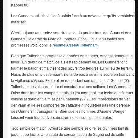
Kaboul 86’
Les Gunners ont laissé filer 3 points face à un adversaire qu’ils semblaient
maîtriser.
C’est toujours un rendez-vous très attendu par les fans des Spurs et des
Gunners : le derby du Nord de Londres. Et celui-ci à tenu toutes ses
promesses.Voici donc le
résumé Arsenal Tottenham
Bien que Tottenham progresse d’années en années, Arsenal demeure le
favori. En début de match, cela s’est rapidement vu. Les Gunners font
tourner le ballon et maîtrisent des Spurs trop tendres au milieu de terrain.
Nasri, de plus en plus remuant, ne tarde pas à ouvrir le score en trompant
la vigilance d’Assou Ekoto et en remportant son duel face à Gomez (9’).
Tottenham ne voit pas le jour et construit mal ses actions. Les Gunners à
l’aise dans tous les compartiments du jeu montrent leur technique à leurs
voisins et doublent la mise par Chamakh (27’). Les imprécisions de Van
der Vaart et de ses compères de l’attaque n’inquiètent pas une défense
des Gunners intransigeante. Bien que les hommes d’Arsène Wenger
laissent venir leurs adversaires, on ne les sent pas inquiétés.
Trop simple ce match ! C’est ce que semble se dire les Gunners tant ils
jouent trop facile. Une saute de concentration de Sagna est de suite