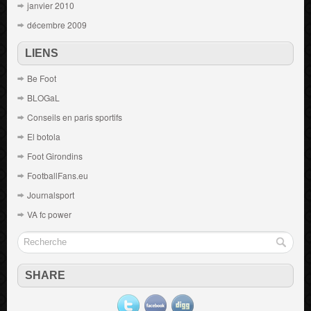
janvier 2010
décembre 2009
LIENS
Be Foot
BLOGaL
Conseils en paris sportifs
El botola
Foot Girondins
FootballFans.eu
Journalsport
VA fc power
SHARE