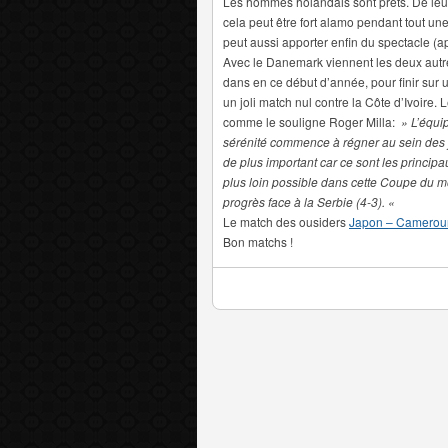
Les hommes holandais sont prêts. De leur 
cela peut être fort alamo pendant tout une
peut aussi apporter enfin du spectacle 
Avec le Danemark viennent les deux autr
dans en ce début d’année, pour finir sur u
un joli match nul contre la Côte d’Ivoire
comme le souligne Roger Milla:
» L’équi
sérénité commence à régner au sein des jo
de plus important car ce sont les principa
plus loin possible dans cette Coupe du mo
progrès face à la Serbie (4-3). «
Le match des ousiders
Japon – Cameroun
Bon matchs !