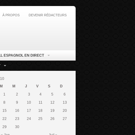
À PROPOS
DEVENIR RÉDACTEURS
L ESPAGNOL EN DIRECT
T
010
M
M
J
V
S
D
1
2
3
4
5
6
8
9
10
11
12
13
15
16
17
18
19
20
22
23
24
25
26
27
29
30