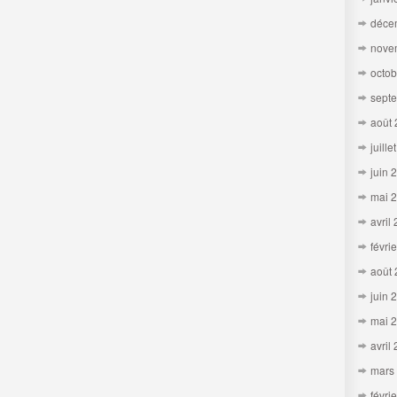
déce
nove
octob
sept
août
juille
juin 
mai 
avril
févri
août
juin 
mai 
avril
mars
févri