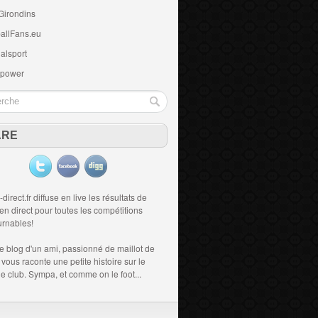
Girondins
allFans.eu
alsport
 power
ARE
-direct.fr diffuse en live les résultats de
 en direct
pour toutes les compétitions
urnables!
le blog d'un ami, passionné de
maillot de
i vous raconte une petite histoire sur le
 le club. Sympa, et comme on le foot...