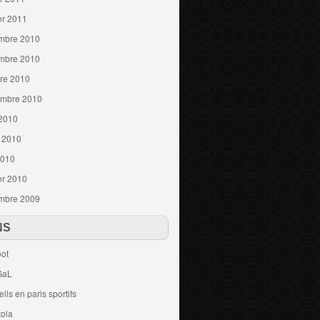
er 2011
mbre 2010
mbre 2010
re 2010
embre 2010
 2010
t 2010
2010
er 2010
mbre 2009
NS
ot
GaL
ils en paris sportifs
tola