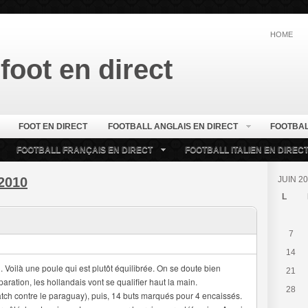
HOME
foot en direct
FOOT EN DIRECT
FOOTBALL ANGLAIS EN DIRECT
FOOTBAL
FOOTBALL FRANÇAIS EN DIRECT
FOOTBALL ITALIEN EN DIREC
2010
JUIN 2
L
7
14
oilà une poule qui est plutôt équilibrée. On se doute bien
21
ration, les hollandais vont se qualifier haut la main.
28
match contre le paraguay), puis, 14 buts marqués pour 4 encaissés.