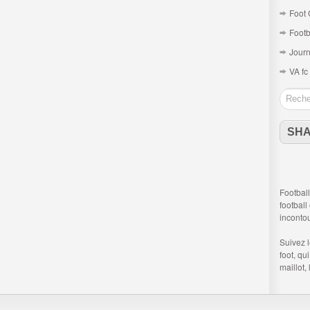
Foot 
Footb
Journ
VA fc
SH
Football
football
inconto
Suivez 
foot
, qu
maillot,