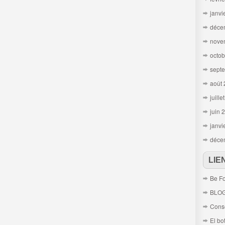
janvi
déce
nove
octob
sept
août
juille
juin 
janvi
déce
LIE
Be Fo
BLO
Conse
El bo