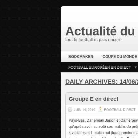
Actualité du 
tout le football et plus encore
BOOKMAKER
COUPE DU MONDE
FOOTBALL EUROPÉEN EN DIRECT
DAILY ARCHIVES:
14/06/
Groupe E en direct
JUIN 14, 2010
FOOTBALL DIRECT
Pays-Bas, Danemark Japon et Cameroun. V
qu’après avoir survolé ses matchs de prépa
4 victoires et 1 match nul (leur premier 