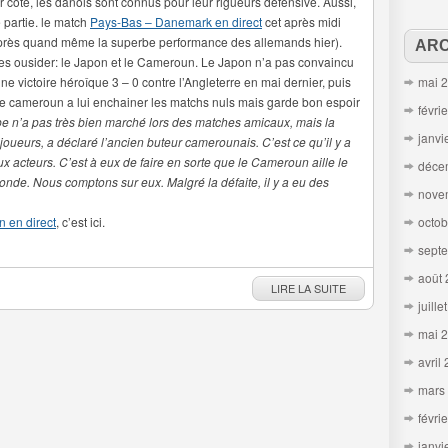
côté, les danois sont connus pour leur rigueurs défensive. Aussi,
 partie. le match
Pays-Bas – Danemark en direct
cet après midi
(après quand même la superbe performance des allemands hier).
ARC
es ousider: le Japon et le Cameroun. Le Japon n’a pas convaincu
ne victoire héroîque 3 – 0 contre l’Angleterre en mai dernier, puis
mai 
. Le cameroun a lui enchainer les matchs nuls mais garde bon espoir
févri
pe n’a pas très bien marché lors des matches amicaux, mais la
janvi
ueurs, a déclaré l’ancien buteur camerounais. C’est ce qu’il y a
ux acteurs. C’est à eux de faire en sorte que le Cameroun aille le
déce
nde. Nous comptons sur eux. Malgré la défaite, il y a eu des
nove
 en direct
, c’est ici.
octob
sept
août
LIRE LA SUITE
juille
mai 
avril
mars
févri
janvi