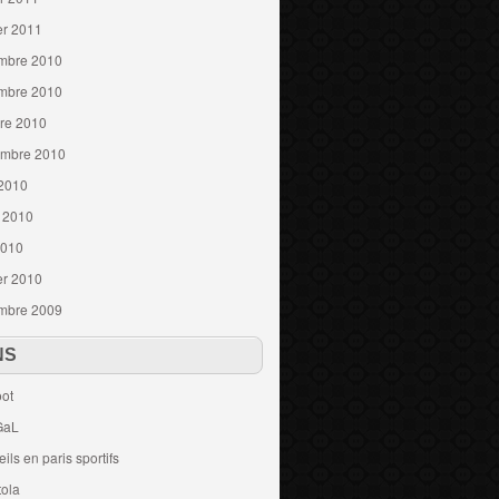
er 2011
mbre 2010
mbre 2010
re 2010
embre 2010
 2010
t 2010
2010
er 2010
mbre 2009
NS
ot
GaL
ils en paris sportifs
tola