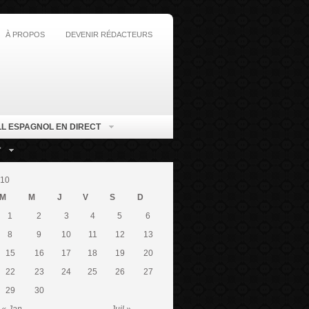
À PROPOS
DEVENIR RÉDACTEURS
L ESPAGNOL EN DIRECT
T
010
M
M
J
V
S
D
1
2
3
4
5
6
8
9
10
11
12
13
15
16
17
18
19
20
22
23
24
25
26
27
29
30