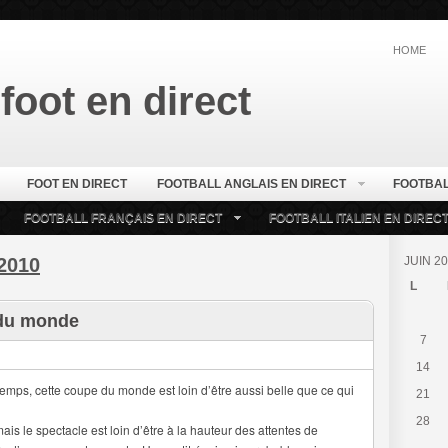
HOME
foot en direct
FOOT EN DIRECT
FOOTBALL ANGLAIS EN DIRECT
FOOTBAL
FOOTBALL FRANÇAIS EN DIRECT
FOOTBALL ITALIEN EN DIREC
2010
JUIN 2
L
 du monde
7
14
emps, cette coupe du monde est loin d’être aussi belle que ce qui
21
28
 mais le spectacle est loin d’être à la hauteur des attentes de