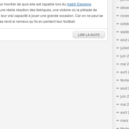
pour montrer de quoi elle est capable lors du
match Espagne
déce
ne réelle réaction des ibériques, une victoire où la pléiade de
 leur vrai capacité à jouer une grande occasion. Car on ne peut se
nove
les rend si nerveux qu’ils en perdent leur football.
octob
sept
LIRE LA SUITE
août
juille
juin 
mai 
avril
févri
août
juin 
mai 
avril
mars
févri