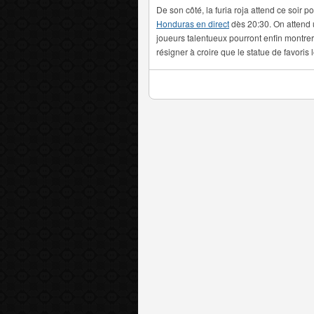
De son côté, la furia roja attend ce soir 
Honduras en direct
dès 20:30. On attend u
joueurs talentueux pourront enfin montrer
résigner à croire que le statue de favoris 