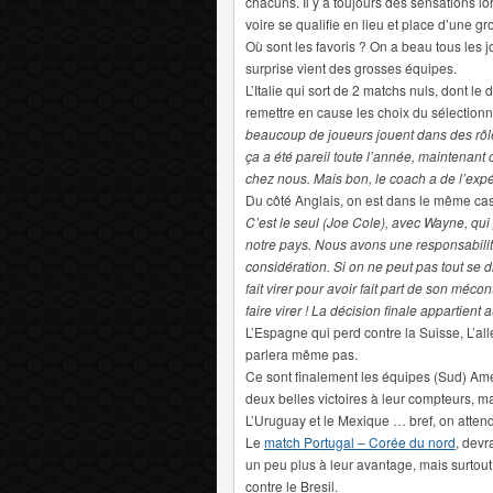
chacuns. Il y a toujours des sensations 
voire se qualifie en lieu et place d’une gr
Où sont les favoris ? On a beau tous les j
surprise vient des grosses équipes.
L’Italie qui sort de 2 matchs nuls, dont 
remettre en cause les choix du sélectionn
beaucoup de joueurs jouent dans des rôles
ça a été pareil toute l’année, maintenant
chez nous. Mais bon, le coach a de l’expé
Du côté Anglais, on est dans le même cas.
C’est le seul (Joe Cole), avec Wayne, qui
notre pays. Nous avons une responsabilit
considération. Si on ne peut pas tout se dir
fait virer pour avoir fait part de son méc
faire virer ! La décision finale appartien
L’Espagne qui perd contre la Suisse, L’al
parlera même pas.
Ce sont finalement les équipes (Sud) Améri
deux belles victoires à leur compteurs, ma
L’Uruguay et le Mexique … bref, on atte
Le
match Portugal – Corée du nord
, devr
un peu plus à leur avantage, mais surtout 
contre le Bresil.