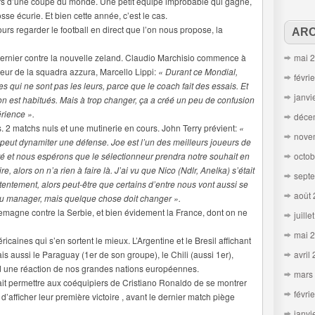
lors d’une coupe du monde. Une petit équipe improbable qui gagne,
osse écurie. Et bien cette année, c’est le cas.
ours regarder le football en direct que l’on nous propose, la
ARC
le dernier contre la nouvelle zeland. Claudio Marchisio commence à
mai 
eur de la squadra azzura, Marcello Lippi:
« Durant ce Mondial,
févri
 qui ne sont pas les leurs, parce que le coach fait des essais. Et
janvi
 on est habitués. Mais à trop changer, ça a créé un peu de confusion
rience ».
déce
 2 matchs nuls et une mutinerie en cours. John Terry prévient:
«
nove
 peut dynamiter une défense. Joe est l’un des meilleurs joueurs de
é et nous espérons que le sélectionneur prendra notre souhait en
octob
e, alors on n’a rien à faire là. J’ai vu que Nico (Ndlr, Anelka) s’était
sept
ontentement, alors peut-être que certains d’entre nous vont aussi se
août
t au manager, mais quelque chose doit changer ».
lemagne contre la Serbie, et bien évidement la France, dont on ne
juille
mai 
caines qui s’en sortent le mieux. L’Argentine et le Bresil affichant
is aussi le Paraguay (1er de son groupe), le Chili (aussi 1er),
avril
nd une réaction de nos grandes nations européennes.
mars
ait permettre aux coéquipiers de Cristiano Ronaldo de se montrer
févri
d’afficher leur première victoire , avant le dernier match piège
janvi