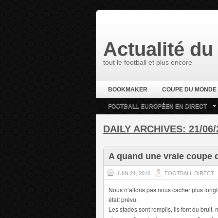
Actualité du 
tout le football et plus encore
BOOKMAKER
COUPE DU MONDE
FOOTBALL EUROPÉEN EN DIRECT
DAILY ARCHIVES:
21/06/
A quand une vraie coupe
JUIN 21, 2010
FOOTBALL DIRECT
Nous n’allons pas nous cacher plus longt
était prévu.
Les stades sont remplis, ils font du bruit,