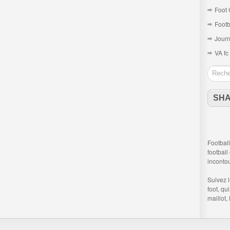
Foot 
Footb
Journ
VA fc
SH
Football
football
inconto
Suivez 
foot
, qu
maillot,