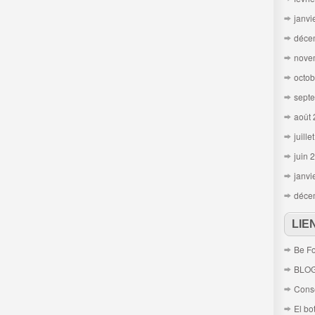
janvi
déce
nove
octob
sept
août
juille
juin 
janvi
déce
LIE
Be Fo
BLO
Conse
El bo