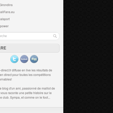
Girondins
allFans.eu
alsport
 power
ARE
-direct.fr diffuse en live les résultats de
 en direct
pour toutes les compétitions
urnables!
le blog d'un ami, passionné de
maillot de
i vous raconte une petite histoire sur le
 le club. Sympa, et comme on le foot...