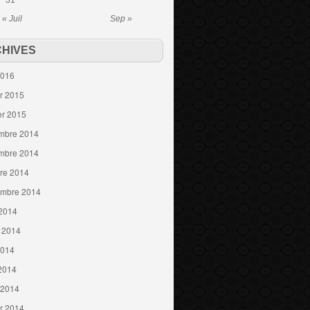
31
« Juil
Sep »
HIVES
2016
er 2015
er 2015
mbre 2014
mbre 2014
re 2014
embre 2014
 2014
t 2014
2014
 2014
 2014
er 2014