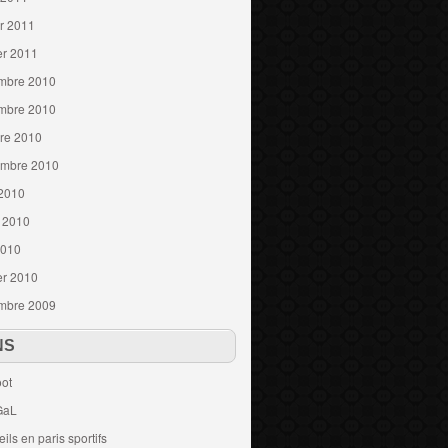
er 2011
er 2011
mbre 2010
mbre 2010
re 2010
embre 2010
 2010
t 2010
2010
er 2010
mbre 2009
NS
ot
GaL
ils en paris sportifs