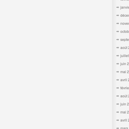
janvi
déce
nove
octob
sept
août
juille
juin 
mai 
avril
févri
août
juin 
mai 
avril
mars