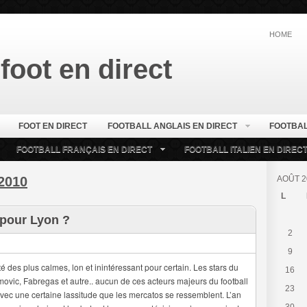
HOME
foot en direct
FOOT EN DIRECT
FOOTBALL ANGLAIS EN DIRECT
FOOTBAL
FOOTBALL FRANÇAIS EN DIRECT
FOOTBALL ITALIEN EN DIREC
2010
AOÛT 2
L
 pour Lyon ?
2
9
é des plus calmes, lon et inintéressant pour certain. Les stars du
16
himovic, Fabregas et autre.. aucun de ces acteurs majeurs du football
23
avec une certaine lassitude que les mercatos se ressemblent. L’an