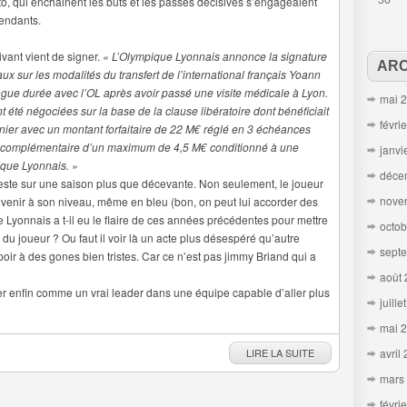
to, qui enchainent les buts et les passes décisives s’engageaient
30
endants.
ivant vient de signer.
« L’Olympique Lyonnais annonce la signature
ARC
x sur les modalités du transfert de l’international français Yoann
ue durée avec l’OL après avoir passé une visite médicale à Lyon.
mai 
t été négociées sur la base de la clause libératoire dont bénéficiait
févri
ernier avec un montant forfaitaire de 22 M€ réglé en 3 échéances
t complémentaire d’un maximum de 4,5 M€ conditionné à une
janvi
ique Lyonnais. »
déce
reste sur une saison plus que décevante. Non seulement, le joueur
nove
 revenir à son niveau, même en bleu (bon, on peut lui accorder des
Lyonnais a t-il eu le flaire de ces années précédentes pour mettre
octob
du joueur ? Ou faut il voir là un acte plus désespéré qu’autre
sept
ir à des gones bien tristes. Car ce n’est pas jimmy Briand qui a
août
ser enfin comme un vrai leader dans une équipe capable d’aller plus
juille
mai 
LIRE LA SUITE
avril
mars
févri