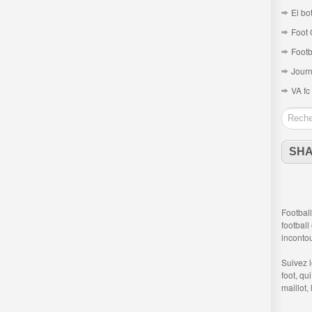
El bo
Foot 
Footb
Journ
VA fc
SH
Football
football
inconto
Suivez 
foot
, qu
maillot,