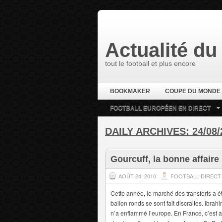
Actualité du 
tout le football et plus encore
BOOKMAKER
COUPE DU MONDE
FOOTBALL EUROPÉEN EN DIRECT
DAILY ARCHIVES:
24/08/
Gourcuff, la bonne affaire
AOÛT 24, 2010
FOOTBALL DIRECT
Cette année, le marché des transferts a ét
ballon ronds se sont fait discraites. Ibra
n’a enflammé l’europe. En France, c’est 