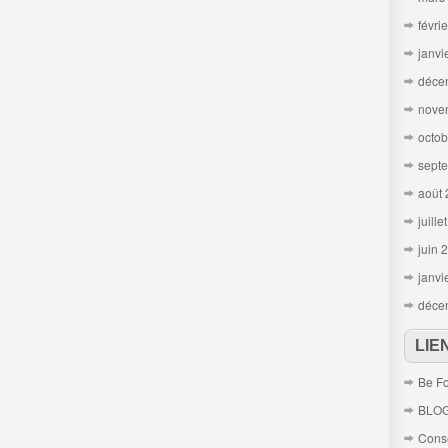
févri
janvi
déce
nove
octob
sept
août
juille
juin 
janvi
déce
LIE
Be Fo
BLO
Conse