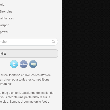
tola
Girondins
allFans.eu
alsport
 power
ARE
-direct.fr diffuse en live les résultats de
 en direct
pour toutes les compétitions
urnables!
le blog d'un ami, passionné de
maillot de
i vous raconte une petite histoire sur le
 le club. Sympa, et comme on le foot...