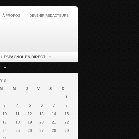
À PROPOS
DEVENIR RÉDACTEURS
L ESPAGNOL EN DIRECT
T
010
M
M
J
V
S
D
1
3
4
5
6
7
8
10
11
12
13
14
15
17
18
19
20
21
22
24
25
26
27
28
29