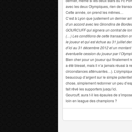
dernier, même si les deux stars du Fc Por
avec les deux Olympiques, rien de transc
Cette année, on prend les mêmes…
C’est à Lyon que justement un dernier arr
d’un accord avec les Girondins de Bordeau
GOURCUFF qui signera un contrat de long
(…) Les conditions de cette transaction on
le joueur et qui est échue au 31 juillet d
d’ici au 31 décembre 2012 et un montan
éventuelle cession du joueur par l’Olymp
Bien cher pour un joueur qui finalement 
a été blessé, mais il n’a jamais réussi à
circonstances atténuantes…). L’olympique 
beaucoup d’argent sur le simple potentiel 
chose, simplement redonner un peu d’espo
fait rêvé les supporters jusqu’ici.
Gourcuff, aura t-il les épaules de s’impo
loin en league des champions ?