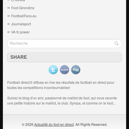
Foot Girondins
FootballFans.eu
Journalsport
VA fc power
SHARE
Football-direct.fr diffuse en live les résultats de
football en direct
pour
toutes les compétitions incontournables!
Suivez le blog d'un ami, passionné de
maillot de foot
, qui vous raconte
une petite histoire sur le maillot, le club. Sympa, et comme on le foot...
© 2026
Actualité du foot en direct
. All Rights Reserved.