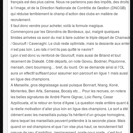
français est des plus calme. Nous ne parlerons pas des impôts, des droits
à l’image, et de la Direction Nationale de Contrôle de Gestion (DNCGB)
qui réduise terriblement le champ d’action des clubs en matière de
recrutement.
Il faut donc vendre pour acheter, voilà la formule magique.
Commençons par les Girondins de Bordeaux, qui, malgré quelques
timides arrivées va avoir du mal à faire oublier le triple départ de Chamack
/ Gourcuff / Cavenaghi. Le club reste optimiste, mais la descente aux enfer
n’est pas loin. Les rats n’ont ils pas quitté le navire?
Lyon s’est donc vu renforcé de Gourcuff, mais aussi de Briand et tout
récement de Diakaté. Côté départs, on note Govou, Bodmer, Piquionne,
mensah, clerc boumsong… bref, du lourd. On se demande ainsi si l’OL
aura un effectif suffisant pour assumer son parcourt en ligue 1 mais aussi
en ligue des champions.
A Marseille, gros dégraissage aussi puisque Bonnart, Niang, Koné,
Morientes, Ben Arfa, Samassa, Bocaly etc… Pour les recrues, on notera
les belles signatures de André Pierre Gignac, Loic Remy, Cesar
Azpilicueta, et le retour en force d’Ayew. La question reste entière quant à
la réelle motivation d’aller plus loin en ligue des champions. Le sort a été
clément avec les marseillais puisqu’ils héritent d’un groupe homogène,
dans lequel les marseillais peuvent prétendre à la seconde place. Mais
quand on est champions et que l’on vise plus haut, ce recrutement fait
preuve de peu d’ambition. (remlacement, poste pour poste.. c’est tout,