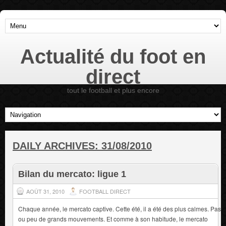
Actualité du foot en
direct
tout le football et plus encore
DAILY ARCHIVES:
31/08/2010
Bilan du mercato: ligue 1
AOÛT 31, 2010
FOOTBALL DIRECT
Chaque année, le mercato captive. Cette été, il a été des plus calmes. Pas
ou peu de grands mouvements. Et comme à son habitude, le mercato