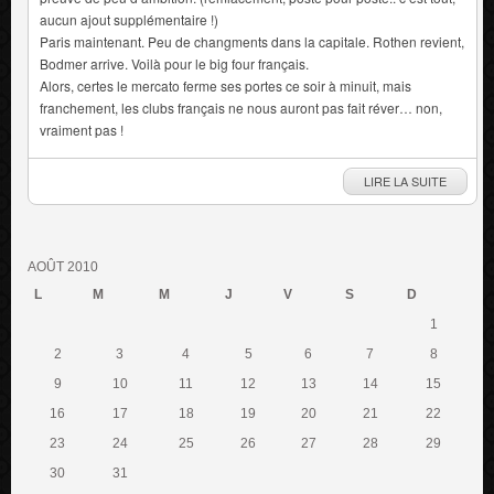
aucun ajout supplémentaire !)
Paris maintenant. Peu de changments dans la capitale. Rothen revient,
Bodmer arrive. Voilà pour le big four français.
Alors, certes le mercato ferme ses portes ce soir à minuit, mais
franchement, les clubs français ne nous auront pas fait réver… non,
vraiment pas !
LIRE LA SUITE
AOÛT 2010
L
M
M
J
V
S
D
1
2
3
4
5
6
7
8
9
10
11
12
13
14
15
16
17
18
19
20
21
22
23
24
25
26
27
28
29
30
31