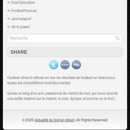
Foot Girondins
FootballFans.eu
Journalsport
VA fc power
SHARE
Football-direct.fr diffuse en live les résultats de
football en direct
pour
toutes les compétitions incontournables!
Suivez le blog d'un ami, passionné de
maillot de foot
, qui vous raconte
une petite histoire sur le maillot, le club. Sympa, et comme on le foot...
© 2026
Actualité du foot en direct
. All Rights Reserved.