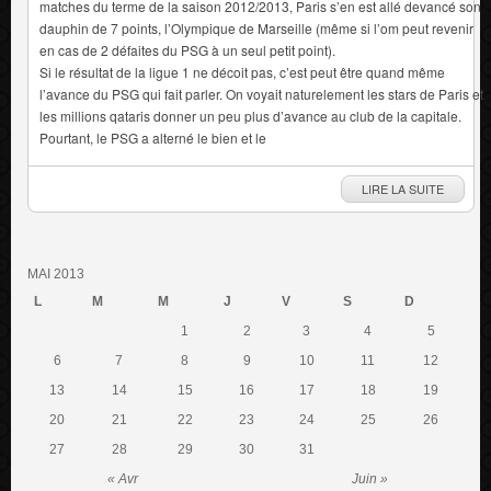
matches du terme de la saison 2012/2013, Paris s’en est allé devancé son
dauphin de 7 points, l’Olympique de Marseille (même si l’om peut revenir
en cas de 2 défaites du PSG à un seul petit point).
Si le résultat de la ligue 1 ne décoit pas, c’est peut être quand même
l’avance du PSG qui fait parler. On voyait naturelement les stars de Paris et
les millions qataris donner un peu plus d’avance au club de la capitale.
Pourtant, le PSG a alterné le bien et le
LIRE LA SUITE
MAI 2013
L
M
M
J
V
S
D
1
2
3
4
5
6
7
8
9
10
11
12
13
14
15
16
17
18
19
20
21
22
23
24
25
26
27
28
29
30
31
« Avr
Juin »