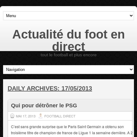
Actualité du foot en
direct
tout le football et plus encore
DAILY ARCHIVES:
17/05/2013
Qui pour détrôner le PSG
MAI 17, 2013
FOOTBALL DIRECT
C’est sans grande surprise que le Paris Saint Germain a obtenu son
troisième titre de champion de france de Ligue 1 la semaine dernière. A 2