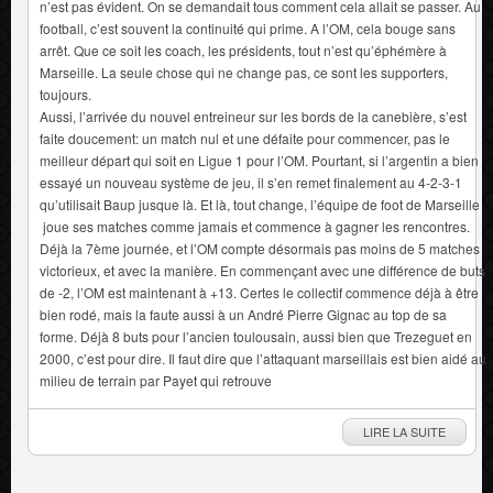
n’est pas évident. On se demandait tous comment cela allait se passer. Au
football, c’est souvent la continuité qui prime. A l’OM, cela bouge sans
arrêt. Que ce soit les coach, les présidents, tout n’est qu’éphémère à
Marseille. La seule chose qui ne change pas, ce sont les supporters,
toujours.
Aussi, l’arrivée du nouvel entreineur sur les bords de la canebière, s’est
faite doucement: un match nul et une défaite pour commencer, pas le
meilleur départ qui soit en Ligue 1 pour l’OM. Pourtant, si l’argentin a bien
essayé un nouveau système de jeu, il s’en remet finalement au 4-2-3-1
qu’utilisait Baup jusque là. Et là, tout change, l’équipe de foot de Marseille
joue ses matches comme jamais et commence à gagner les rencontres.
Déjà la 7ème journée, et l’OM compte désormais pas moins de 5 matches
victorieux, et avec la manière. En commençant avec une différence de buts
de -2, l’OM est maintenant à +13. Certes le collectif commence déjà à être
bien rodé, mais la faute aussi à un André Pierre Gignac au top de sa
forme. Déjà 8 buts pour l’ancien toulousain, aussi bien que Trezeguet en
2000, c’est pour dire. Il faut dire que l’attaquant marseillais est bien aidé au
milieu de terrain par Payet qui retrouve
LIRE LA SUITE