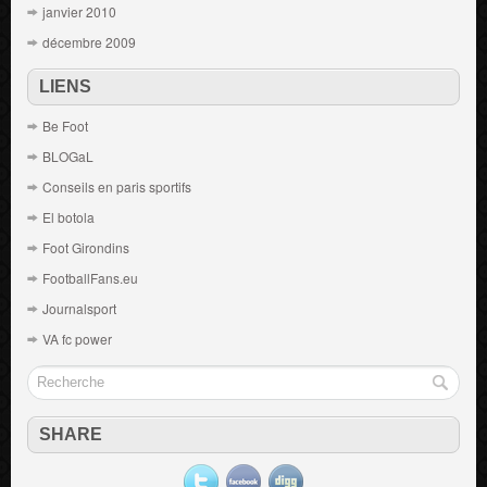
janvier 2010
décembre 2009
LIENS
Be Foot
BLOGaL
Conseils en paris sportifs
El botola
Foot Girondins
FootballFans.eu
Journalsport
VA fc power
SHARE