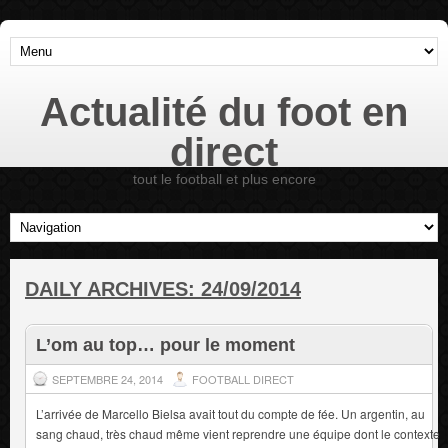
Actualité du foot en
direct
tout le football et plus encore
DAILY ARCHIVES:
24/09/2014
L’om au top… pour le moment
SEPTEMBRE 24, 2014
FOOTBALL DIRECT
L’arrivée de Marcello Bielsa avait tout du compte de fée. Un argentin, au
sang chaud, très chaud même vient reprendre une équipe dont le contexte