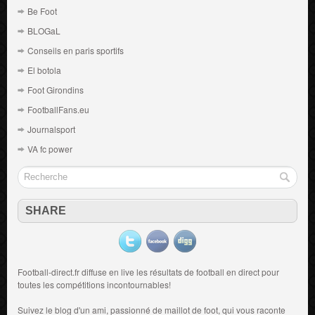
Be Foot
BLOGaL
Conseils en paris sportifs
El botola
Foot Girondins
FootballFans.eu
Journalsport
VA fc power
SHARE
Football-direct.fr diffuse en live les résultats de
football en direct
pour
toutes les compétitions incontournables!
Suivez le blog d'un ami, passionné de
maillot de foot
, qui vous raconte