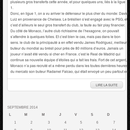
plusieurs gros transferts cette année, et pour quelques uns, liés à la ligue
1.
Donc, en ligue 1, on a vu arriver le défenseur le plus cher du monde: David
Luiz en provenance de Chelsea. Le brésilien s’est engagé avec le PSG, et
c’est d’ailleurs le seul gros transfert du club, la faute au fair play financier.
Du côté de Monaco, l’autre club richissime de l’hexagone, on pouvait
s’attendre à quelques folies. Et c’est bien le cas, mais pas dans le bon
sens. le club de la principauté a en effet vendu James Rodriguez, meilleur
buteur du mondial au brésil pour près de 80 millions d’euros. Jamais un
joueur n’avait été vendu si cher en France. c’est le Real de Madrid qui
continue sa nouvelle équipe d’étoiles qui a fait les frais. Fort de cet argent,
Monaco n’a pas recruté et a même perdu dans les toutes dernières heures
du mercato son buteur Radamel Falcao, qui était envoyé un peu partout en
LIRE LA SUITE
SEPTEMBRE 2014
L
M
M
J
V
S
D
1
2
3
4
5
6
7