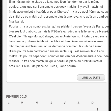
Eliminés au même stade de la compétition l’an dernier par la même
équipe, alors que sur l’ensemble des deux matchs, il y avait match nul
(mais avec un but à l’extérieur pour Chelsea), il y a de quoi frémir au coup
de sifflet de ce match qui ressemble plus à une revanche qu’à un quart de
final banal.
Pourtant, il y a de nombreux fait qui ne plaident pas en faveur de Paris. Les
blessés tout d’abord. Jamais le PSG n’avait vécu une telle série de blessé.
C’est bien Thiago Motta, Cabaye, Lucas Aurier qui sont forfait, avec sur le
banc au coup d’envoie Matuidi et Marquinhos. Avec un milieu de terrain
décimé par les blessures, on se demande comment le club de Laurent
Blanc pourra bien combattre dans un secteur qui est souvent la clés du
match. On pourra cependant compter sur Van der Wiel qui aura a coeur de
réaliser un très bon match, lui qui a perdu sa place au profit du latéral
brésilien. En lieu de place de Lucas, Blanc pourra
LIRE LA SUITE
FÉVRIER 2015
L
M
M
J
V
S
D
1