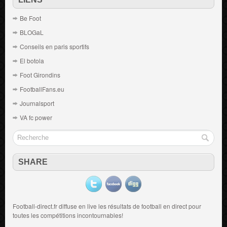
Be Foot
BLOGaL
Conseils en paris sportifs
El botola
Foot Girondins
FootballFans.eu
Journalsport
VA fc power
SHARE
Football-direct.fr diffuse en live les résultats de
football en direct
pour
toutes les compétitions incontournables!