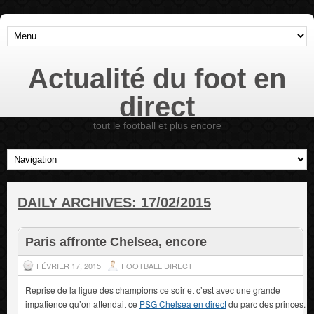
Actualité du foot en
direct
tout le football et plus encore
DAILY ARCHIVES:
17/02/2015
Paris affronte Chelsea, encore
FÉVRIER 17, 2015
FOOTBALL DIRECT
Reprise de la ligue des champions ce soir et c’est avec une grande
impatience qu’on attendait ce
PSG Chelsea en direct
du parc des princes.