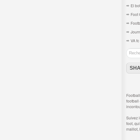
El bo
Foot 
Footb
Journ
VA fc
SH
Football
football
inconto
Suivez 
foot
, qu
maillot,