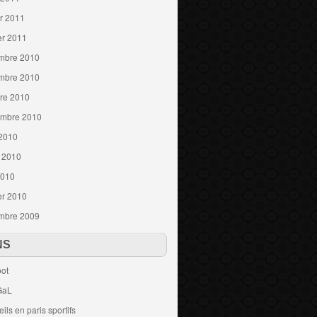
er 2011
er 2011
mbre 2010
mbre 2010
re 2010
embre 2010
 2010
t 2010
2010
er 2010
mbre 2009
NS
ot
GaL
ils en paris sportifs