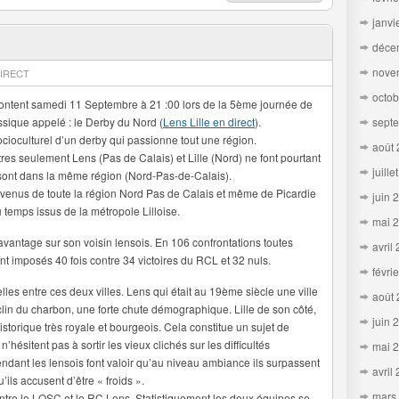
janvi
déce
nove
IRECT
octob
rontent samedi 11 Septembre à 21 :00 lors de la 5ème journée de
ssique appelé : le Derby du Nord (
Lens Lille en direct
).
sept
cioculturel d’un derby qui passionne tout une région.
août
es seulement Lens (Pas de Calais) et Lille (Nord) ne font pourtant
juille
sont dans la même région (Nord-Pas-de-Calais).
s venus de toute la région Nord Pas de Calais et même de Picardie
juin 
 temps issus de la métropole Lilloise.
mai 
vantage sur son voisin lensois. En 106 confrontations toutes
avril
nt imposés 40 fois contre 34 victoires du RCL et 32 nuls.
févri
elles entre ces deux villes. Lens qui était au 19ème siècle une ville
août
lin du charbon, une forte chute démographique. Lille de son côté,
juin 
torique très royale et bourgeois. Cela constitue un sujet de
 n’hésitent pas à sortir les vieux clichés sur les difficultés
mai 
dant les lensois font valoir qu’au niveau ambiance ils surpassent
avril
’ils accusent d’être « froids ».
mars
entre le LOSC et le RC Lens. Statistiquement les deux équipes se