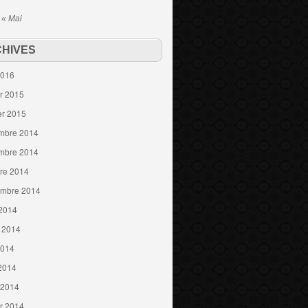
« Mai
HIVES
2016
er 2015
er 2015
mbre 2014
mbre 2014
re 2014
embre 2014
 2014
t 2014
2014
 2014
 2014
er 2014