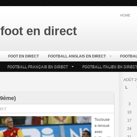
HOME
foot en direct
FOOT EN DIRECT
FOOTBALL ANGLAIS EN DIRECT
FOOTBAL
FOOTBALL FRANÇAIS EN DIRECT
FOOTBALL ITALIEN EN DIREC
AOÛT 2
L
19ème)
3
RECT
10
Toulouse
17
a renoué
24
avec