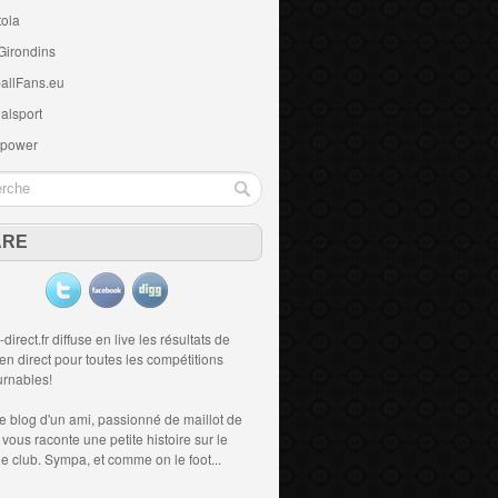
tola
Girondins
allFans.eu
alsport
 power
ARE
-direct.fr diffuse en live les résultats de
 en direct
pour toutes les compétitions
urnables!
le blog d'un ami, passionné de
maillot de
i vous raconte une petite histoire sur le
 le club. Sympa, et comme on le foot...