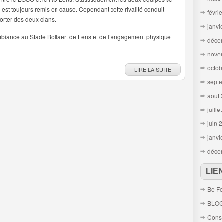
i est toujours remis en cause. Cependant cette rivalité conduit
févri
rter des deux clans.
janvi
ambiance au Stade Bollaert de Lens et de l’engagement physique
déce
nove
octob
LIRE LA SUITE
sept
août
juille
juin 
janvi
déce
LIE
Be Fo
BLO
Conse