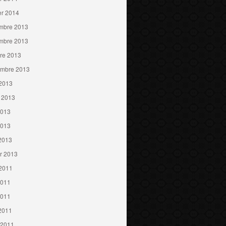
er 2014
mbre 2013
mbre 2013
re 2013
embre 2013
 2013
t 2013
2013
2013
 2013
er 2013
 2011
2011
2011
 2011
 2011