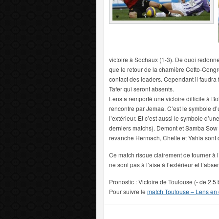
victoire à Sochaux (1-3). De quoi redonne
que le retour de la charnière Cetto-Congré
contact des leaders. Cependant il faudra
Tafer qui seront absents.
Lens a remporté une victoire difficile à Bo
rencontre par Jemaa. C’est le symbole d’u
l’extérieur. Et c’est aussi le symbole d’u
derniers matchs). Demont et Samba Sow s
revanche Hermach, Chelle et Yahia sont de 
Ce match risque clairement de tourner à l
ne sont pas à l’aise à l’extérieur et l’ab
Pronostic : Victoire de Toulouse (- de 2.5
Pour suivre le
match Toulouse – Lens en 