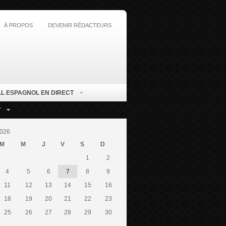
À PROPOS
DEVENIR RÉDACTEURS
L ESPAGNOL EN DIRECT
T
026
M
M
J
V
S
D
1
2
4
5
6
7
8
9
11
12
13
14
15
16
18
19
20
21
22
23
25
26
27
28
29
30