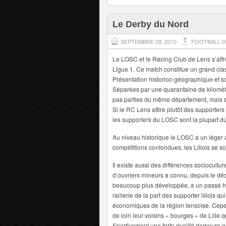
Le Derby du Nord
SEPTEMBRE 09, 2010
FOOTBALL D
Le LOSC et le Racing Club de Lens s’aff
Ligue 1. Ce match constitue un grand cla
Présentation historico-géographique et so
Séparées par une quarantaine de kilomètr
pas parties du même département, mais 
Si le RC Lens attire plutôt des supporter
les supporters du LOSC sont la plupart du
Au niveau historique le LOSC a un léger a
compétitions confondues, les Lillois se so
Il existe aussi des différences sociocultur
d’ouvriers mineurs a connu, depuis le déc
beaucoup plus développée, a un passé his
raillerie de la part des supporter lillois qui
économiques de la région lensoise. Cepen
de loin leur voisins « bourges » de Lille qu
Sportivement une forte rivalité demeure 