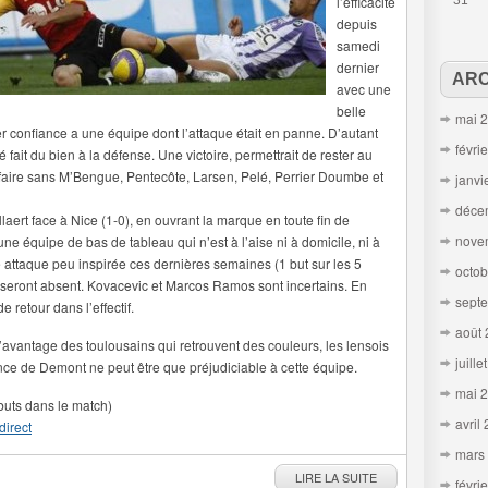
l’efficacité
31
depuis
samedi
dernier
ARC
avec une
belle
mai 
r confiance a une équipe dont l’attaque était en panne. D’autant
févri
 fait du bien à la défense. Une victoire, permettrait de rester au
 faire sans M’Bengue, Pentecôte, Larsen, Pelé, Perrier Doumbe et
janvi
déce
llaert face à Nice (1-0), en ouvrant la marque en toute fin de
nove
ne équipe de bas de tableau qui n’est à l’aise ni à domicile, ni à
ne attaque peu inspirée ces dernières semaines (1 but sur les 5
octob
eront absent. Kovacevic et Marcos Ramos sont incertains. En
sept
retour dans l’effectif.
août
’avantage des toulousains qui retrouvent des couleurs, les lensois
juille
sence de Demont ne peut être que préjudiciable à cette équipe.
mai 
 buts dans le match)
avril
direct
mars
LIRE LA SUITE
févri