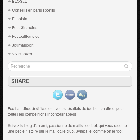
BLOGaL
Conseils en paris sportifs
El botola
Foot Girondins
FootballFans.eu
Journalsport
VA fc power
SHARE
Football-direct.fr diffuse en live les résultats de
football en direct
pour
toutes les compétitions incontournables!
Suivez le blog d'un ami, passionné de
maillot de foot
, qui vous raconte
une petite histoire sur le maillot, le club. Sympa, et comme on le foot...