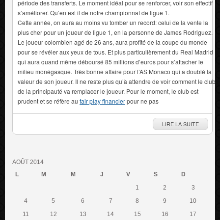
période des transferts. Le moment idéal pour se renforcer, voir son effectif
s’améliorer. Qu’en est il de notre championnat de ligue 1.
Cette année, on aura au moins vu tomber un record: celui de la vente la
plus cher pour un joueur de ligue 1, en la personne de James Rodriguez.
Le joueur colombien agé de 26 ans, aura profité de la coupe du monde
pour se révéler aux yeux de tous. Et plus particulièrement du Real Madrid
qui aura quand même déboursé 85 millions d’euros pour s’attacher le
milieu monégasque. Très bonne affaire pour l’AS Monaco qui a doublé la
valeur de son joueur. Il ne reste plus qu’à attendre de voir comment le club
de la principauté va remplacer le joueur. Pour le moment, le club est
prudent et se réfère au
fair play financier
pour ne pas
LIRE LA SUITE
AOÛT 2014
L
M
M
J
V
S
D
1
2
3
4
5
6
7
8
9
10
11
12
13
14
15
16
17