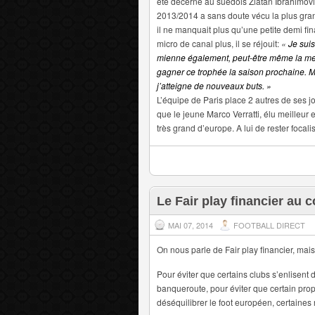
été décerné au suédois Zlatan Ibrahimovic
2013/2014 a sans doute vécu la plus gran
il ne manquait plus qu’une petite demi fi
micro de canal plus, il se réjouit:
«
Je suis
mienne également, peut-être même la meil
gagner ce trophée la saison prochaine. Mai
j’atteigne de nouveaux buts. »
L’équipe de Paris place 2 autres de ses j
que le jeune Marco Verratti, élu meilleur 
très grand d’europe. A lui de rester focali
Le Fair play financier au 
MAI 07, 2014
FOOTBALL DIRECT
On nous parle de Fair play financier, mais 
Pour éviter que certains clubs s’enlisent 
banqueroute, pour éviter que certain propr
déséquilibrer le foot européen, certaines