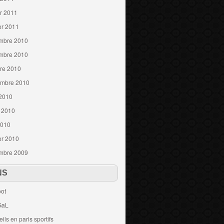
er 2011
er 2011
mbre 2010
mbre 2010
re 2010
embre 2010
 2010
t 2010
2010
er 2010
mbre 2009
NS
ot
GaL
ils en paris sportifs