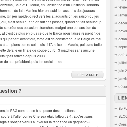
 Benzema, Bale et Di Maria, en l’abscence d’un Cristiano Ronaldo
févri
s hommes de tata Martino hier ont subi les assaults des joueurs
janvi
forme. Un jeu rapide, direct vers les attaquants ont eu raison du jeu
er, oui, c’est beau quand on fait des passes, quand on fait beaucoup
déce
de se créer des occasions franches, malgré une possession du
nove
. Et c’est de plus en plus ce que le Barca nous laisse ressentir: de
s qui parlent avant tout, force est de constater que le Barça va mal.
octob
s champions contre cette fois ci l’Atletico de Madrid, puis une belle
sept
 cette défaite en finale de coupe du roi: 3 matches sans aucune
août
’était pas arrivée depuis 2003.
on de son président, puis l’interdiction de
juille
juin 
LIRE LA SUITE
janvi
déce
uestion ?
LIE
Be Fo
pions, le PSG commence à se poser des questions.
score à l’aller contre Chelsea était flatteur: 3-1. Et c’est sans
BLO
nglais sont parvenus à inverser la tendance en gagnant 2-0.
Conse