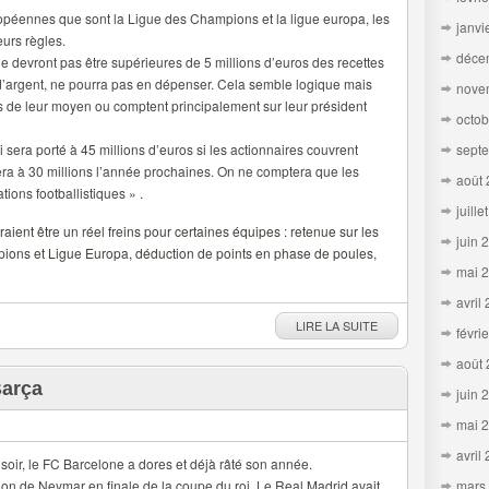
opéennes que sont la Ligue des Champions et la ligue europa, les
janvi
eurs règles.
déce
 devront pas être supérieures de 5 millions d’euros des recettes
 d’argent, ne pourra pas en dépenser. Cela semble logique mais
nove
 de leur moyen ou comptent principalement sur leur président
octob
 sera porté à 45 millions d’euros si les actionnaires couvrent
sept
era à 30 millions l’année prochaines. On ne comptera que les
août
tions footballistiques » .
juille
ient être un réel freins pour certaines équipes : retenue sur les
juin 
pions et Ligue Europa, déduction de points en phase de poules,
mai 
avril
LIRE LA SUITE
févri
août
Barça
juin 
mai 
avril
 soir, le FC Barcelone a dores et déjà râté son année.
ation de Neymar en finale de la coupe du roi. Le Real Madrid avait
mars