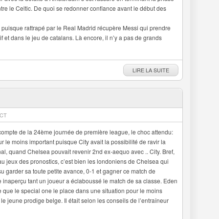
tre le Celtic. De quoi se redonner confiance avant le début des
a puisque rattrapé par le Real Madrid récupère Messi qui prendre
if et dans le jeu de catalans. Là encore, il n’y a pas de grands
LIRE LA SUITE
ECT
e compte de la 24ème journée de première league, le choc attendu:
r le moins important puisque City avait la possibilité de ravir la
al, quand Chelsea pouvait revenir 2nd ex-aequo avec .. City. Bref,
 au jeux des pronostics, c’est bien les londoniens de Chelsea qui
u garder sa toute petite avance, 0-1 et gagner ce match de
me inaperçu tant un joueur a éclaboussé le match de sa classe. Eden
dire que le special one le place dans une situation pour le moins
le jeune prodige belge. Il était selon les conseils de l’entraîneur