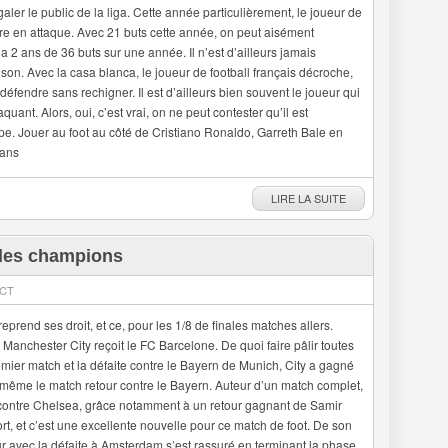
ler le public de la liga. Cette année particulièrement, le joueur de
ire en attaque. Avec 21 buts cette année, on peut aisément
 a 2 ans de 36 buts sur une année. Il n’est d’ailleurs jamais
on. Avec la casa blanca, le joueur de football français décroche,
 défendre sans rechigner. Il est d’ailleurs bien souvent le joueur qui
quant. Alors, oui, c’est vrai, on ne peut contester qu’il est
. Jouer au foot au côté de Cristiano Ronaldo, Garreth Bale en
dans
LIRE LA SUITE
e des champions
ECT
reprend ses droit, et ce, pour les 1/8 de finales matches allers.
Manchester City reçoit le FC Barcelone. De quoi faire pâlir toutes
emier match et la défaite contre le Bayern de Munich, City a gagné
même le match retour contre le Bayern. Auteur d’un match complet,
 contre Chelsea, grâce notamment à un retour gagnant de Samir
fort, et c’est une excellente nouvelle pour ce match de foot. De son
eur avec la défaite à Amsterdam s’est rassuré en terminant la phase