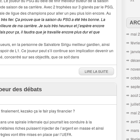
. Le joueur du PSG au delé de finir meilleur buteur de la saison
31
de saison de sa carrière. Avec 2 trophées sur 3 glanés par le PSG,
nale de ligue des champions pour aller un peu plus loin encore. Au
 très fier. Ça prouve que la saison du PSG a été très bonne. La
ARC
leure de ma carrière. Je suis très heureux et j’espère encore
s pour ça, il faudra que je travaille encore plus dur et que
mai 
févri
oueurs, en la personne de Salvatore Sirigu meilleur gardien, ainsi
espoir de L1. Ce joueur peut s’il continue son implication devenir un
janvi
sé, concentré sur ses objectifs, que ce soit dans
déce
nove
LIRE LA SUITE
octob
sept
coeur des débats
août
juille
finalement, kezako ça le fair play financier ?
mai 
avril
dans une spirale infernale qui pourrait les conduire à la
iétaires riches puissent injecter de l’argent en masse et ainsi
mars
 règles vont être mises en place par l’UEFA.
févri