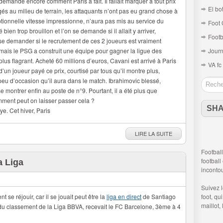
emande encore comment Paris a fait. Il fallait marquer à tout prix
El bo
gés au milieu de terrain, les attaquants n’ont pas eu grand chose à
ptionnelle vitesse impressionne, n’aura pas mis au service du
Foot 
é bien trop brouillon et l’on se demande si il allait y arriver,
Footb
i se demander si le recrutement de ces 2 joueurs est vraiment
, mais le PSG a construit une équipe pour gagner la ligue des
Journ
lus flagrant. Acheté 60 millions d’euros, Cavani est arrivé à Paris
VA fc
d’un joueur payé ce prix, courtisé par tous qu’il montre plus,
peu d’occasion qu’il aura dans le match. Ibrahimovic blessé,
se montrer enfin au poste de n°9. Pourtant, il a été plus que
ment peut on laisser passer cela ?
SH
ye. Cet hiver, Paris
LIRE LA SUITE
Football
football
a Liga
inconto
Suivez 
t se réjouir, car il se jouait peut être la
liga en direct
de Santiago
foot
, qu
maillot,
 du classement de la Liga BBVA, recevait le FC Barcelone, 3ème à 4