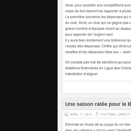
Ainsi, pour accéder aux compétitions eur
clubs de foot devront se rapporter à plusi
La première concerne les dépenses qui ne
du club. Ainsi, un club qui ne gagne pas
grand nombre d’équipes vivent au dessus
pour apporter de l’argent neuf.
Il y aura bien évidement une tolérence qui
l’excès des dépenses. Chiffre qui diminu
recettes et les dépenses liées aux « opéra
On compte pas mal de sanctions qui pourra
dotations financières en Ligue des Cham
interdiction d’aligner
Une saison ratée pour le 
AVRIL 17, 2014
FOOTBALL DIRECT
Eliminée en finale de la coupe du roi hier
Hier, les catalans y ont cru avec l’égalis