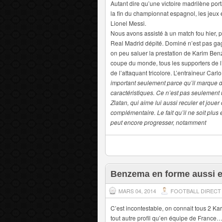
Autant dire qu’une victoire madrilène porta
la fin du championnat espagnol, les jeux ét
Lionel Messi.
Nous avons assisté à un match fou hier, 
Real Madrid dépité. Dominé n’est pas gagn
on peu saluer la prestation de Karim Benz
coupe du monde, tous les supporters de l
de l’attaquant tricolore. L’entraîneur Carl
important seulement parce qu’il marque de
caractéristiques. Ce n’est pas seulement un
Zlatan, qui aime lui aussi reculer et jou
complémentaire. Le fait qu’il ne soit plus
peut encore progresser, notamment
Benzema en forme aussi e
MARS 04, 2014
FOOTBALL DIRECT
C’est incontestable, on connait tous 2 K
tout autre profil qu’en équipe de France…