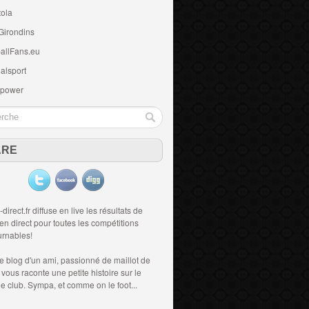
tola
Girondins
allFans.eu
alsport
 power
ARE
-direct.fr diffuse en live les résultats de
 en direct
pour toutes les compétitions
urnables!
le blog d'un ami, passionné de
maillot de
i vous raconte une petite histoire sur le
 le club. Sympa, et comme on le foot...