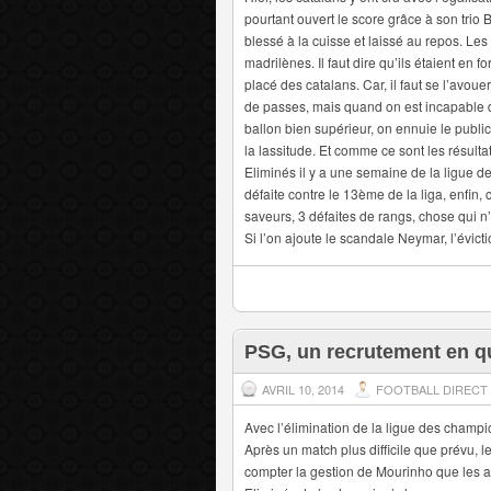
pourtant ouvert le score grâce à son trio
blessé à la cuisse et laissé au repos. Le
madrilènes. Il faut dire qu’ils étaient en 
placé des catalans. Car, il faut se l’avou
de passes, mais quand on est incapable 
ballon bien supérieur, on ennuie le public
la lassitude. Et comme ce sont les résultat
Eliminés il y a une semaine de la ligue de
défaite contre le 13ème de la liga, enfin,
saveurs, 3 défaites de rangs, chose qui n
Si l’on ajoute le scandale Neymar, l’évicti
PSG, un recrutement en q
AVRIL 10, 2014
FOOTBALL DIRECT
Avec l’élimination de la ligue des cham
Après un match plus difficile que prévu, le 
compter la gestion de Mourinho que les a