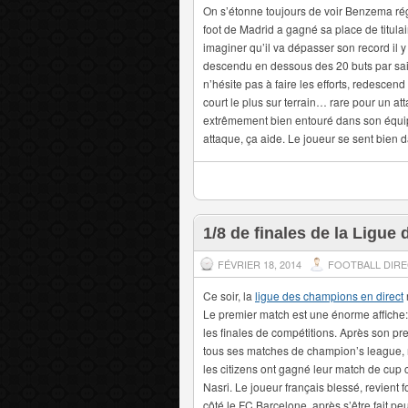
On s’étonne toujours de voir Benzema réga
foot de Madrid a gagné sa place de titula
imaginer qu’il va dépasser son record il y
descendu en dessous des 20 buts par sais
n’hésite pas à faire les efforts, redescend
court le plus sur terrain… rare pour un atta
extrêmement bien entouré dans son équipe
attaque, ça aide. Le joueur se sent bien 
1/8 de finales de la Ligu
FÉVRIER 18, 2014
FOOTBALL DIR
Ce soir, la
ligue des champions en direct
Le premier match est une énorme affiche: 
les finales de compétitions. Après son pr
tous ses matches de champion’s league, 
les citizens ont gagné leur match de cup
Nasri. Le joueur français blessé, revient 
côté le FC Barcelone, après s’être fait p