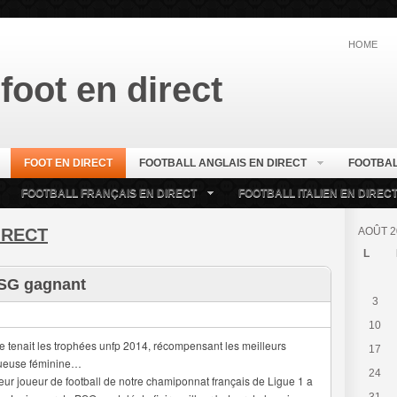
HOME
foot en direct
FOOT EN DIRECT
FOOTBALL ANGLAIS EN DIRECT
FOOTBAL
FOOTBALL FRANÇAIS EN DIRECT
FOOTBALL ITALIEN EN DIREC
IRECT
AOÛT 2
L
PSG gagnant
3
10
e tenait les trophées unfp 2014, récompensant les meilleurs
17
joueuse féminine…
24
leur joueur de football de notre chamiponnat français de Ligue 1 a