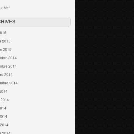
« Mai
HIVES
2016
er 2015
er 2015
mbre 2014
mbre 2014
re 2014
embre 2014
 2014
t 2014
2014
 2014
 2014
er 2014