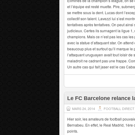
Eliminés de la champion’s league, on se d
et l’équipe est resté muette. Pire, submer
se mettre sous la dent. Lucas dont l’exce
collectif son talent. Lavezzi lui s’est montr
tentatives après tentatives. On peut ains
judicieux. Certes ils surnagent la ligue 1
champions. Mais ce n’est pas les cas les p
avec la statue d’attaquant star. On attend 
beaucoup plus et surtout qu’il marque le 
l’attaquant uruguayen avait tout loisir de 
maladroit ne cadrant pas une frappe. Com
Un autre cas qui fait jaser est le cas Caba
Le FC Barcelone relance l
MARS 24, 2014
FOOTBALL DIRECT
Hier soir, les amateurs de football pouvaien
Bernabeu. En effet, le Real Madrid, 1ère
points.