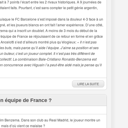
it à 7 points l’écart entre les 2 rivaux historiques. A 9 journées de
aient faits. Pourtant, c’est sans compter le petit génie argentin,
puisque le FC Barcelone s’est imposé dans la douleur 4-3 face à un
é, et les joueurs blancs en ont fait l’amer expérience. D’une côté,
ema qui a inscrit un doublet. A moins de 3 mois du début de la
’équipe de France se réjouissent de ce retour en forme et en grâce
o Ancelotti s’est d’ailleurs montré plus qu’élogieux:
« Il n’est pas
s buts, mais parce qu’il aide l’équipe. J’aime sa position et ses
 buteur, c’est un joueur complet. Il n’est pas très différent de
er collectif. La combinaison Bale-Cristiano Ronaldo-Benzema est
 en concurrence avec Higuain l’a peut-être aidé mais je pense qu’il
LIRE LA SUITE
n équipe de France ?
arim Benzema. Dans son club au Real Madrid, le joueur montre un
 mais d’où vient ce malaise ?