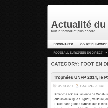
Actualité du 
tout le football et plus encore
BOOKMAKER
COUPE DU MONDE
FOOTBALL EUROPÉEN EN DIRECT
CATEGORY:
FOOT EN D
Trophées UNFP 2014, le 
MAI 13, 2014
FOOTBALL DIRECT
Dimanche soir, sur l’antenne de Canal+ s
joueurs de la ligue 1, ligue2, meilleure 
Et c’est sans grande surprise que le meil