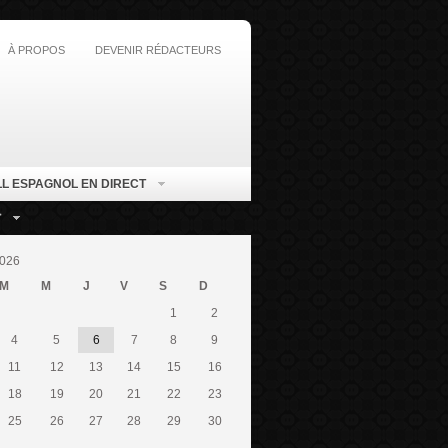
À PROPOS
DEVENIR RÉDACTEURS
L ESPAGNOL EN DIRECT
T
026
M
M
J
V
S
D
1
2
4
5
6
7
8
9
11
12
13
14
15
16
18
19
20
21
22
23
25
26
27
28
29
30