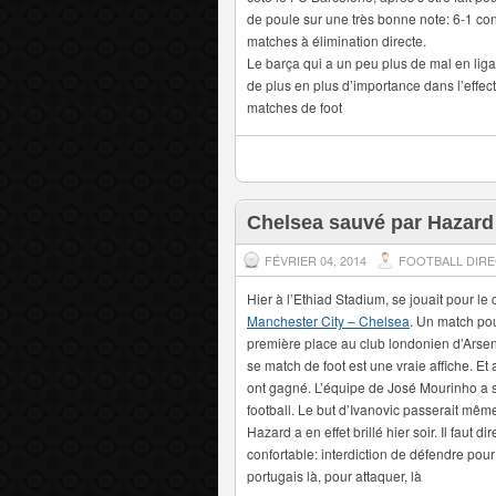
de poule sur une très bonne note: 6-1 con
matches à élimination directe.
Le barça qui a un peu plus de mal en lig
de plus en plus d’importance dans l’effect
matches de foot
Chelsea sauvé par Hazard
FÉVRIER 04, 2014
FOOTBALL DIR
Hier à l’Ethiad Stadium, se jouait pour l
Manchester City – Chelsea
. Un match pou
première place au club londonien d’Arsen
se match de foot est une vraie affiche. Et
ont gagné. L’équipe de José Mourinho a s
football. Le but d’Ivanovic passerait mê
Hazard a en effet brillé hier soir. Il faut 
confortable: interdiction de défendre pour 
portugais là, pour attaquer, là